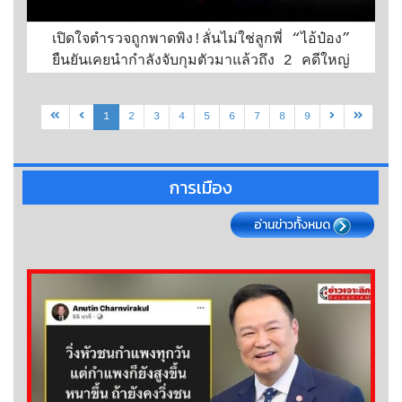
เปิดใจตำรวจถูกพาดพิง!ลั่นไม่ใช่ลูกพี่ “ไอ้ป๋อง”
ยืนยันเคยนำกำลังจับกุมตัวมาแล้วถึง 2 คดีใหญ่
1
2
3
4
5
6
7
8
9
การเมือง
อ่านข่าวทั้งหมด