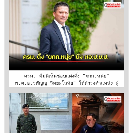
ครม. มีมติเห็นชอบแต่งตั้ง “ผกก.หนุ่ย“
พ.ต.อ.วทัญญู วิทยผโลทัย” ให้ดำรงตำแหน่ง ผู้
อำนวยการ ป.ย.ป.