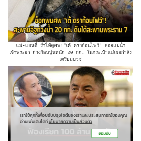
แม่-แอนดี้ ร่ำไห้ดูศพ!"เต้ ดราก้อนไฟว์" ลอยแม่น้ำ
เจ้าพระยา ถ่วงก้อนปูนหนัก 20 กก. ในกระเป๋าแม่เผยกำลัง
เตรียมบวช
เราใช้คุกกี้เพื่อปรับปรุงไซต์ของเราและประสบการณ์ของคุณ
อ่านเพิ่มเติมได้ที่
นโยบายความเป็นส่วนตัว
ยอมรับ