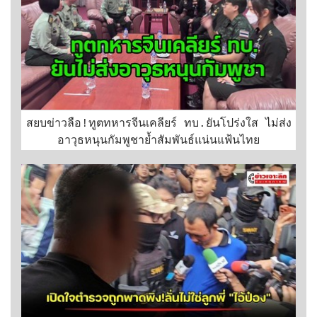
สยบข่าวลือ!ทูตทหารจีนเคลียร์ ทบ.ยันโปร่งใส ไม่ส่ง
อาวุธหนุนกัมพูชาย้ำสัมพันธ์แน่นแฟ้นไทย