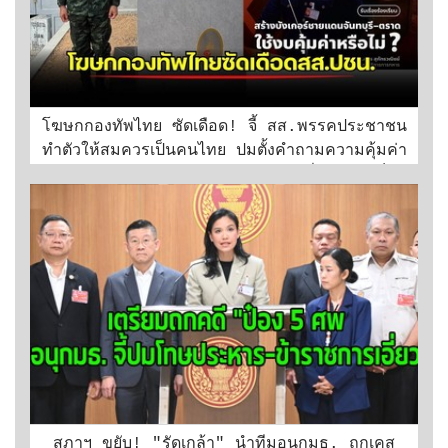
โฆษกกองทัพไทย ซัดเดือด! จี้ สส.พรรคประชาชน
ทำตัวให้สมควรเป็นคนไทย ปมตั้งคำถามความคุ้มค่า
สร้างบังเกอร์ชายแดนจันทบุรี-ตราด ลั่นไม่ต้องเป็น
หรอก สส.
สภาฯ ขยับ! "รัดเกล้า" นำทีมอนุกมธ. ถกเคส