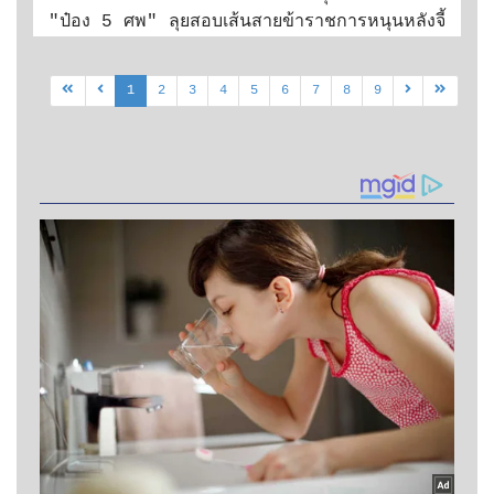
"ป๋อง 5 ศพ" ลุยสอบเส้นสายข้าราชการหนุนหลังจี้
ปมโทษประหารชีวิต
1
2
3
4
5
6
7
8
9