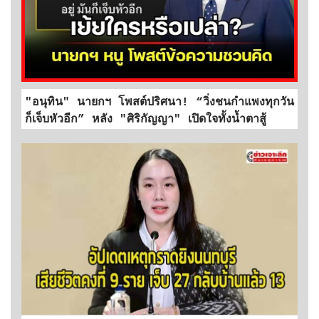
"อนุทิน" นายกฯ โพสต์ปริศนา! “วิ่งชนกำแพงทุกวัน
ก็เจ็บหัวอีก” หลัง "ศิริกัญญา" เปิดใจทั้งน้ำตาสู้
เหมือนสู้กับกำแพง
...