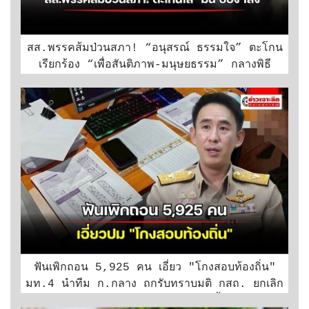
สส.พรรคส้มป่วนสภา! “อนุสรณ์ ธรรมใจ” ตะโกน
เรียกร้อง “เพื่อสันติภาพ-มนุษยธรรม” กลางพิธี
ต้อนรับ “มิน ออง ไลง์” ผู้นำเมียนมา
ฟันเพิกถอน 5,925 คน เอี่ยว "โกงสอบท้องถิ่น"
มท.4 นำทีม ก.กลาง ถกรับทราบมติ กสถ. ยกเลิก
บัญชีปี 68 ด้าน "ปลัด มท." ยันวันนี้จะต้องจบแน่