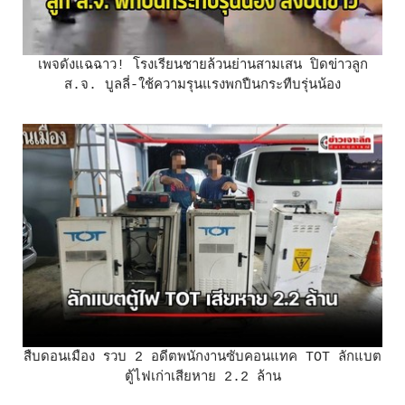
เพจดังแฉฉาว! โรงเรียนชายล้วนย่านสามเสน ปิดข่าวลูก
ส.จ. บูลลี่-ใช้ความรุนแรงพกปืนกระทืบรุ่นน้อง
สืบดอนเมือง รวบ 2 อดีตพนักงานซับคอนแทค TOT ลักแบต
ตู้ไฟเก่าเสียหาย 2.2 ล้าน