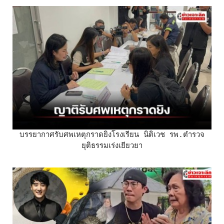
บรรยากาศรับศพเหตุกราดยิงโรงเรียน นิติเวช รพ.ตำรวจ
ยุติธรรมเร่งเยียวยา