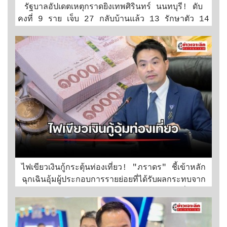
รัฐบาลอัปเดตเหตุกราดยิงเทพศิรินทร์ นนทบุรี! ดับ
คงที่ 9 ราย เจ็บ 27 กลับบ้านแล้ว 13 รักษาตัว 14
ราย วิกฤต 5 ราย ยันดูแลฟรีทุกราย
ไฟเขียวเงินกู้กระตุ้นท่องเที่ยว! "ภราดร" ชี้เข้าหลัก
ฉุกเฉินอุ้มผู้ประกอบการรายย่อยที่ได้รับผลกระทบจาก
สงครามตะวันออกกลาง ผ่านโครงการ "ไทยเที่ยวไทย
พลัส"