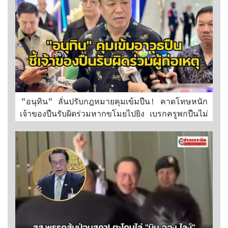
"อนุทิน" ลั่นปรับกฎหมายคุมเข้มปืน! คาดโทษหนัก
เจ้าของปืนรับผิดร่วมหากขโมยไปยิง เบรกครูพกปืนไม่
ใช้เจ้าพนักงาน