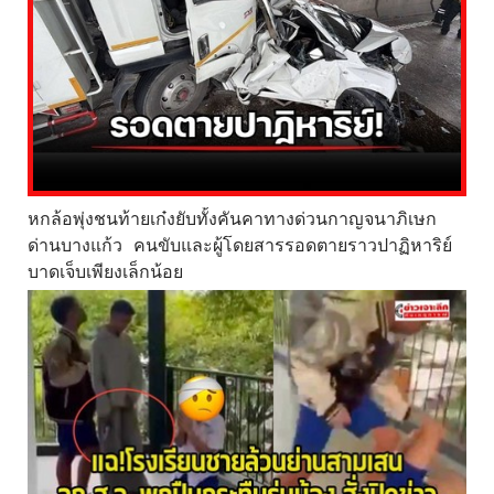
หกล้อพุ่งชนท้ายเก๋งยับทั้งคันคาทางด่วนกาญจนาภิเษก
ด่านบางแก้ว คนขับและผู้โดยสารรอดตายราวปาฏิหาริย์
บาดเจ็บเพียงเล็กน้อย
...