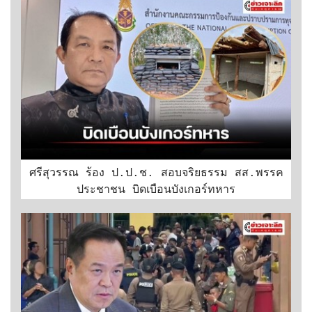
ศรีสุวรรณ ร้อง ป.ป.ช. สอบจริยธรรม สส.พรรค
ประชาชน บิดเบือนบังเกอร์ทหาร