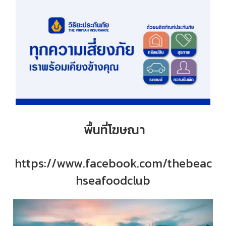
พื้นที่โฆษณา
https://www.facebook.com/thebeac
hseafoodclub