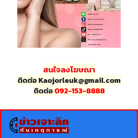
สนใจลงโฆษณา
ติดต่อ Kaojorleuk@gmail.com
ติดต่อ
092-153-8888