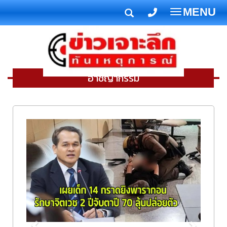
MENU
T
o
g
g
l
อาชญากรรม
e
n
a
v
i
g
a
t
i
o
n