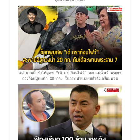
ยุติธรรมเร่งเยียวยา
แม่-แอนดี้ ร่ำไห้ดูศพ!"เต้ ดราก้อนไฟว์" ลอยแม่น้ำเจ้าพระยา
ถ่วงก้อนปูนหนัก 20 กก. ในกระเป๋าแม่เผยกำลังเตรียมบวช