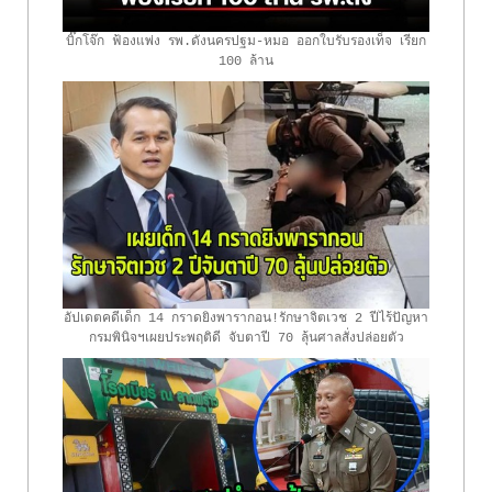
บิ๊กโจ๊ก ฟ้องแพ่ง รพ.ดังนครปฐม-หมอ ออกใบรับรองเท็จ เรียก
100 ล้าน
อัปเดตคดีเด็ก 14 กราดยิงพารากอน!รักษาจิตเวช 2 ปีไร้ปัญหา
กรมพินิจฯเผยประพฤติดี จับตาปี 70 ลุ้นศาลสั่งปล่อยตัว