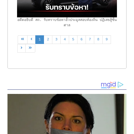
อดีตอธิบดี สถ. รับทราบข้อหาฮั้วประมูลสอบท้องถิ่น ปฏิเสธสู้ชั้น
ศาล
1
2
3
4
5
6
7
8
9