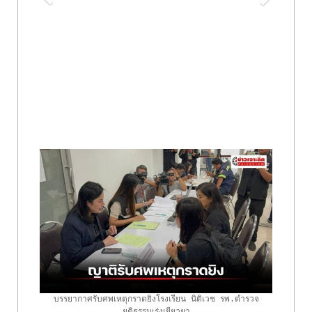
บรรยากาศรับศพเหตุกราดยิงโรงเรียน นิติเวช รพ.ตำรวจ