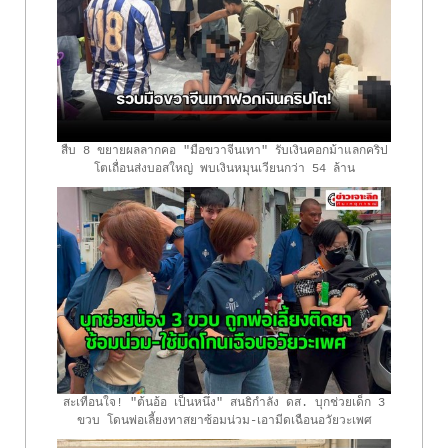
สืบ 8 ขยายผลลากคอ "มือขวาจีนเทา" รับเงินคอกม้าแลกคริป
โตเถื่อนส่งบอสใหญ่ พบเงินหมุนเวียนกว่า 54 ล้าน
สะเทือนใจ! "ต้นอ้อ เป็นหนึ่ง" สนธิกำลัง ดส. บุกช่วยเด็ก 3
ขวบ โดนพ่อเลี้ยงทาสยาซ้อมน่วม-เอามีดเฉือนอวัยวะเพศ