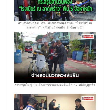
สรุปสำนวนฟ้อง! ตร. ส่งอัยการฟันเจ้าของ "โรงเบียร์ ณ
ลาดพร้าว" คดีไฟไหม้สลดฟัน 5 ข้อหาหนัก
รวบหนุ่มใหญ่ 60 อ้างสอนนวดลวงข่มขืนเด็ก 17 สติปัญญาช้า