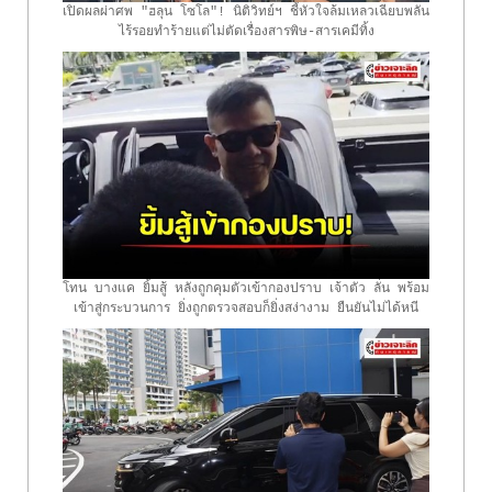
เปิดผลผ่าศพ "ฮลุน โซโล"! นิติวิทย์ฯ ชี้หัวใจล้มเหลวเฉียบพลัน
ไร้รอยทำร้ายแต่ไม่ตัดเรื่องสารพิษ-สารเคมีทิ้ง
โทน บางแค ยิ้มสู้ หลังถูกคุมตัวเข้ากองปราบ เจ้าตัว ลั่น พร้อม
เข้าสู่กระบวนการ ยิ่งถูกตรวจสอบก็ยิ่งสง่างาม ยืนยันไม่ได้หนี