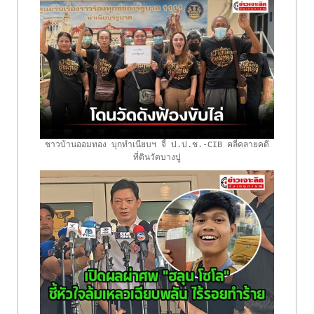
ชาวบ้านออมทอง บุกทำเนียบฯ จี้ ป.ป.ช.-CIB คลี่คลายคดี
ที่ดินวัดบางปู