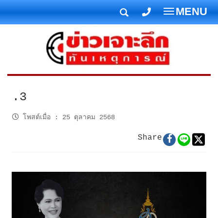
MENU
T
o
g
g
l
e
n
.3
a
v
โพสต์เมื่อ
:
25 ตุลาคม 2568
i
Share
g
a
t
i
o
n