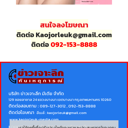
สนใจลงโฆษณา
ติดต่อ Kaojorleuk@gmail.com
ติดต่อ
092-153-8888
บริษัท ข่าวเจาะลึก มีเดีย จำกัด
129 ซอยลาซาล 24 แขวงบางนา เขตบางนา กรุงเทพมหานคร 10260
ติดต่อสอบถาม :
089-127-3012 , 092-153-8888
ติดต่อโฆษณา
อีเมล์ :
kaojorleuk@gmail.com
www.kaojorleuk-media.com
นายกรธนพล วิลัยเลิศ
บรรณาธิการบริหาร
เราใช้คุกกี้เพื่อปรับปรุงไซต์ของเราและประสบการณ์ของคุณ