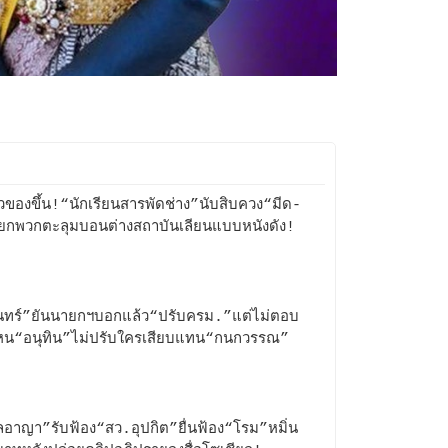
้วของขึ้น!“นักเรียนสารพัดช่าง”นับสิบควง“มีด-
ยกพวกตะลุมบอนต่างสถาบันเลียนแบบหนังดัง!
ินทร์”ยันนายกฯบอกแล้ว“ปรับครม.”แต่ไม่ตอบ
หน“อนุทิน”ไม่ปรับใครเสียบแทน“กนกวรรณ”
อาญา”รับฟ้อง“สว.อุปกิต”ยื่นฟ้อง“โรม”หมิ่น