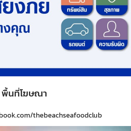
พื้นที่โฆษณา
ebook.com/thebeachseafoodclub