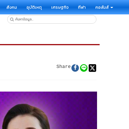
สังคม
อุบัติเหตุ
เศรษฐกิจ
กีฬา
คอลัมส์
Share