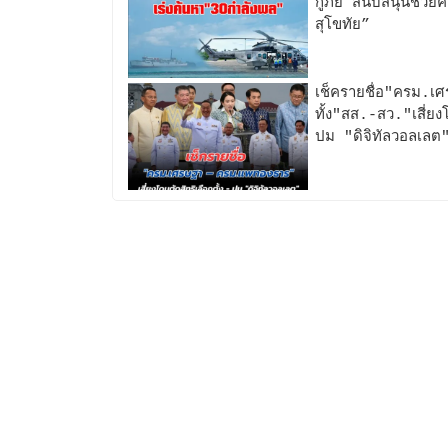
กู้ภัย”สนับสนุนช่ว
สุโขทัย”
เช็ครายชื่อ"ครม.
ทั้ง"สส.-สว."เสี่ยงโ
ปม "ดิจิทัลวอลเลต