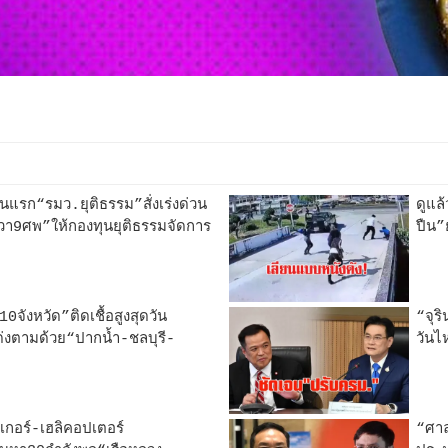
นแรก“รมว.ยุติธรรม”สั่งเร่งด่วน
ดูแล
รวา9ศพ”ให้กองทุนยุติธรรมจัดการ
ปืน”
ังหวัด”ติดเชื้อสูงสุดวัน
“จุร
ด่งตามด้วย“ปากน้ำ-ชลบุรี-
วันไ
กเกอร์-เฮลิคอปเตอร์
“ศาล