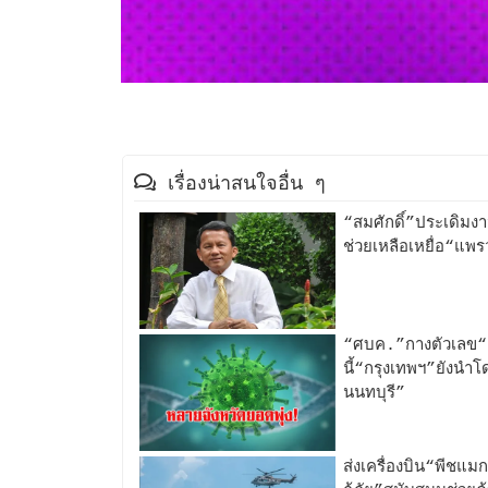
เรื่องน่าสนใจอื่น ๆ
“สมศักดิ์”ประเดิมงา
ช่วยเหลือเหยื่อ“แพ
“ศบค.”กางตัวเลข“10จ
นี้“กรุงเทพฯ”ยังนำโ
นนทบุรี”
ส่งเครื่องบิน“พีชแม