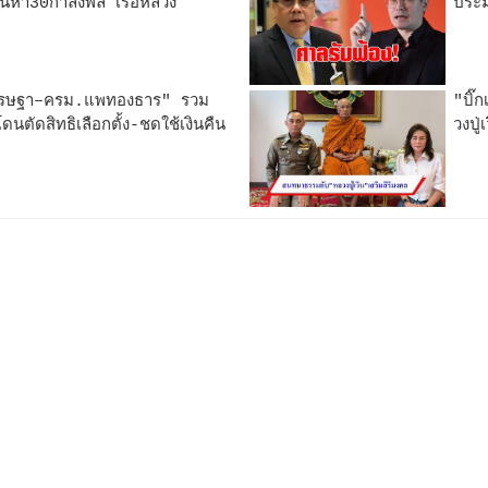
ยค้นหา30กำลังพล“เรือหลวง
ประม
เศรษฐา–ครม.แพทองธาร" รวม
"บิ๊
ดนตัดสิทธิเลือกตั้ง-ชดใช้เงินคืน
วงปู่
"