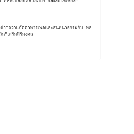
าทหลังปล่อยคลิปอภิปรายลงสื่อโซเชียล!
กเต่า"ถวายภัตตาหารเพลและสนทนาธรรมกับ"หล
เวิน"เสริมสิริมงคล