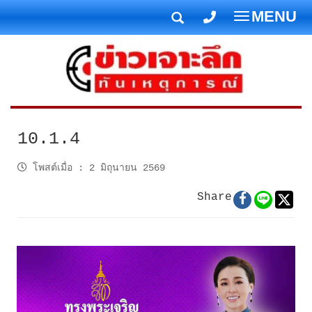
MENU
T
o
g
g
l
e
n
10.1.4
a
v
โพสต์เมื่อ
:
2 มิถุนายน 2569
i
Share
g
a
t
i
o
n