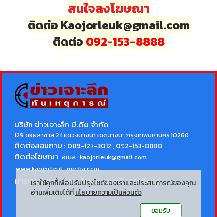
สนใจลงโฆษณา
ติดต่อ Kaojorleuk@gmail.com
ติดต่อ
092-153-8888
บริษัท ข่าวเจาะลึก มีเดีย จำกัด
129 ซอยลาซาล 24 แขวงบางนา เขตบางนา กรุงเทพมหานคร 10260
ติดต่อสอบถาม :
089-127-3012 , 092-153-8888
ติดต่อโฆษณา
อีเมล์ :
kaojorleuk@gmail.com
www.kaojorleuk-media.com
นายกรธนพล วิลัยเลิศ
บรรณาธิการบริหาร
เราใช้คุกกี้เพื่อปรับปรุงไซต์ของเราและประสบการณ์ของคุณ
อ่านเพิ่มเติมได้ที่
นโยบายความเป็นส่วนตัว
ยอมรับ