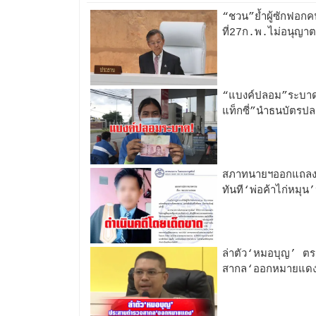
“ชวน”ย้ำผู้ซักฟอกค
ที่27ก.พ.ไม่อนุญา
“แบงค์ปลอม”ระบาด
แท็กซี่”นำธนบัตรปล
สภาทนายฯออกแถลงก
ทันที‘พ่อค้าไก่หมุ
ล่าตัว‘หมอบุญ’ ต
สากล‘ออกหมายแด