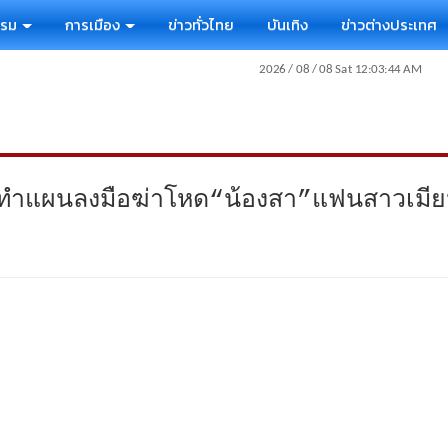
รรม
การเมือง
ข่าวทั่วไทย
บันเทิง
ข่าวต่างประเทศ
ำแผนลงมือฆ่าโหด“น้องสา”แฟนสาวเมียนมาเ