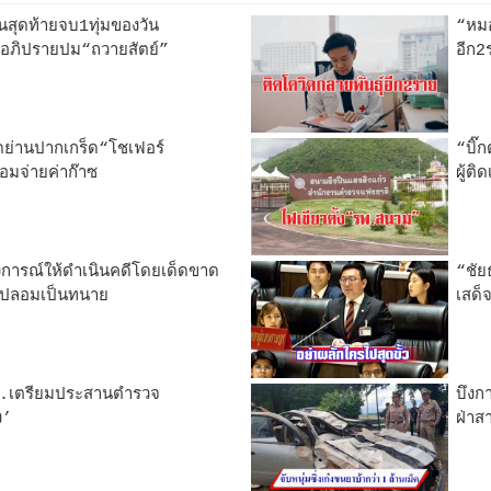
นสุดท้ายจบ1ทุ่มของวัน
“หมอ
ตอภิปรายปม“ถวายสัตย์”
อีก2
ย่านปากเกร็ด“โชเฟอร์
“บิ๊ก
อมจ่ายค่าก๊าซ
ผู้ต
ารณ์ให้ดำเนินคดีโดยเด็ดขาด
“ชัย
น’ปลอมเป็นทนาย
เสด็
ร.เตรียมประสานตำรวจ
บึงก
ง’
ฝ่าส