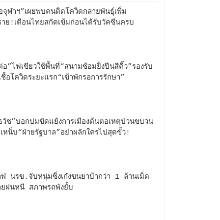
จุฬาฯ”เผยพบคนติดโควิดกลายพันธุ์เพิ่ม
ราย!เตือนไทยสกัดเข้มก่อนได้รับวัคซีนครบ
ต่อ”ไฟเขียวใช้พื้นที่“สนามซ้อมยิงปืนสีคิ้ว”รองรับ
ิดเชื้อโควิดระยะแรก“เข้าพักรอการรักษา”
ธวัช”บอกปมขัดแย้งการเมืองต้นตอเหตุป่วนขบวน
จเหน็บ“ฝ่ายรัฐบาล”อย่าผลักใครไปสุดขั้ว!
าฬ นรข.จับหนุ่มซิ่งเก๋งขนยาบ้ากว่า 1 ล้านเม็ด
ายฝนหนี สภาพรถพังยั้บ