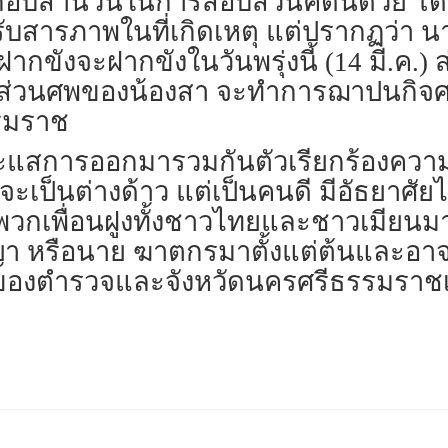
อบสำนวนในการสอบสวนคดีนี้ด้วย โดยใ
ารภาพในที่เกิดเหตุ แต่ปรากฏว่า นาย
ขังจะฝากขังในวันพรุ่งนี้ (14 มี.ค.) 
่วนศพของน้องสา จะทำการฌาปนกิจศพในวัน
รมราช
ดกระแสการออกมารวมกันตัวเรียกร้องควา
้จะเป็นต่างด้าว แต่เป็นคนดี มีอัธยาศ
รรคพวกเพื่อนฝูงทั้งชาวไทยและชาวเมีย
ญา หรือนาย ฆาตกรมาตั้งแต่ต้นและอาจ
์ของตำรวจและจังหวัดนครศรีธรรมราชเ