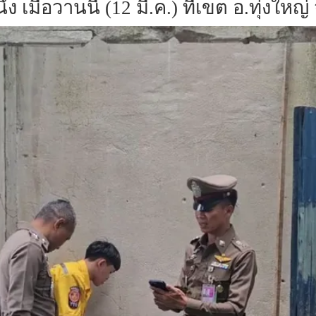
ง เมื่อวานนี้ (12 มี.ค.) ที่เขต อ.ทุ่งใ