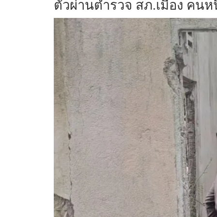
ตัวผ่านตำรวจ สภ.เมือง คนหนึ่