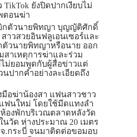
TikTok ยังปิดปากเงียบไม่
พตอนฆ่า
ิกตัวนายพิทญา บุญญัติศักดิ์
” สาวสวยอินฟลูเอนเซอร์และ
บิกตัวนายพิทญาหรือนาย ออก
ถามสาเหตุการฆ่าและร่วม
่ยอมพูดกับผู้สื่อข่าวแต่
วนปากคำอย่างละเอียดถึง
ลงมือฆ่าน้องสา แฟนสาวชาว
ีแฟนใหม่ โดยใช้มีดแทงลำ
กห้องพักบริเวณตลาดหลังวัด
ายในวัด ห่างประมาณ 20 เมตร
่ จ.กระบี่ จนมาติดต่อขอมอบ