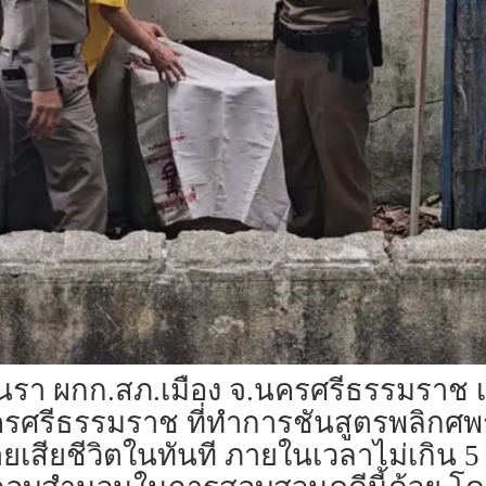
กรนรา ผกก.สภ.เมือง จ.นครศรีธรรมราช
ศรีธรรมราช ที่ทำการชันสูตรพลิกศพร
ายเสียชีวิตในทันที ภายในเวลาไม่เกิน 