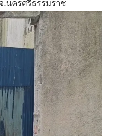
หญ่ จ.นครศรีธรรมราช