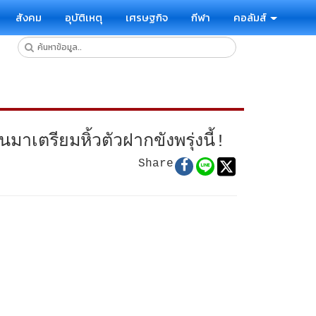
สังคม
อุบัติเหตุ
เศรษฐกิจ
กีฬา
คอลัมส์
ตรียมหิ้วตัวฝากขังพรุ่งนี้!
Share