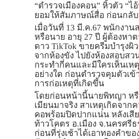
“ตำรวจเมืองคอน” หิ้วตัว “ไ
ยอมให้สัมภาษณ์สื่อ ก่อนก
เมื่อวันที่ 13 มี.ค.67 พนัก
หรือนาย อายุ 27 ปี ผู้ต้อ
ดาว TikTok ขายครีมบำรุงผิ
จากห้องขัง ไปยังห้องสอบสวน
กระทำกี่คนและมีใครเห็นเหตุก
อย่างใด ก่อนตำรวจคุมตัวเข
การก่อเหตุที่เกิดขึ้น
โดยก่อนหน้านี้นายพิทญา หร
เมียนมาจริง สาเหตุเกิดจาก
คอพร้อมปิดปากแน่น หลังเสีย
ท้าวโคตร อ.เมือง จ.นครศรีธ
ก่อนที่รุ่งเช้าได้เอาทองคำ