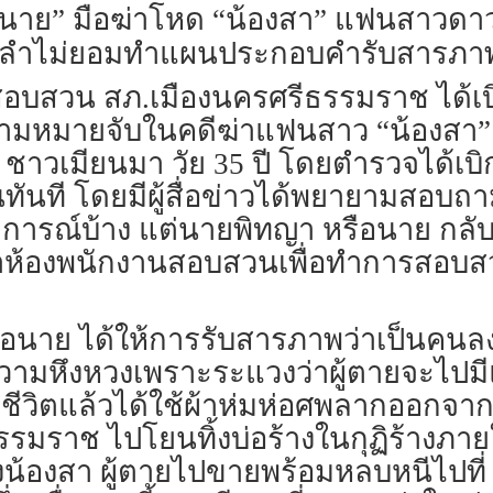
อ้นาย” มือฆ่าโหด “น้องสา” แฟนสาวดาว 
ลับลำไม่ยอมทำแผนประกอบคำรับสารภา
งานสอบสวน สภ.เมืองนครศรีธรรมราช ได้เบ
งหาตามหมายจับในคดีฆ่าแฟนสาว “น้องสา
ว ชาวเมียนมา วัย 35 ปี โดยตำรวจได้เ
ทันที โดยมีผู้สื่อข่าวได้พยายามสอบ
ารณ์บ้าง แต่นายพิทญา หรือนาย กลับไม
้าห้องพนักงานสอบสวนเพื่อทำการสอบส
ือนาย ได้ให้การรับสารภาพว่าเป็นคน
ความหึงหวงเพราะระแวงว่าผู้ตายจะไปม
ชีวิตแล้วได้ใช้ผ้าห่มห่อศพลากออกจา
รรมราช ไปโยนทิ้งบ่อร้างในกุฏิร้างภ
ของน้องสา ผู้ตายไปขายพร้อมหลบหนีไปที