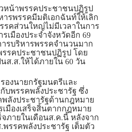
และหัวหน้าพรรคประชาชนปฏิรูป
ารพรรคมีมติเอกฉันท์ให้เลิก
รรคส่วนใหญ่ไม่มีเวลาในการ
เมืองประจำจังหวัดอีก 69
รมการบริหารพรรคจำนวนมาก
ลิกพรรคประชาชนปฏิรูป โดย
นส.ส.ให้ได้ภายใน 60 วัน
รรณ รองนายกรัฐมนตรีและ
ับพรรคพลังประชารัฐ ซึ่ง
รรคพลังประชารัฐด้านกฎหมาย
เมืองเสร็จสิ้นตากกฎหมาย
็จภายในเดือนส.ค.นี้ หลังจาก
ส.พรรคพลังประชารัฐ เต็มตัว