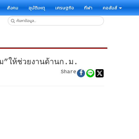
สังคม
อุบัติเหตุ
เศรษฐกิจ
กีฬา
คอลัมส์
้อม”ให้ช่วยงานด้านก.ม.
Share