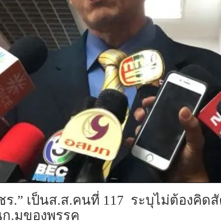
ร.” เป็นส.ส.คนที่ 117 ระบุไม่ต้องคิดสั
านก.มของพรรค