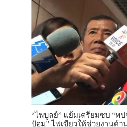
“ไพบูลย์” แย้มเตรียมซบ “พปช
ป้อม” ไฟเขียวให้ช่วยงานด้