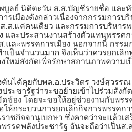
ายไพบูลย์ นิติตะวัน ส.ส.บัญชีรายชื่อ 
ารเมืองดังกล่าวเนื่องจากกรรมการบริห
ีส.ส.แค่คนเดียว และกรรมการบริหารพ
ือง และประสานงานสร้างตัวแทนพรรคการ
.ส.และพรรคการเมือง นอกจากนี้ กร
ต้องทำเป็นจำนวนมาก จึงเห็นว่าควรยกเ
ใหม่สังกัดเพื่อรักษาสถานภาพความเป็
้องต้นได้คุยกับพล.อ.ประวิตร วงษ์สุว
ระชารัฐว่าจะขอย้ายเข้าไปร่วมสังกัดก
มขัดข้อง โดยจะขอให้อยู่ช่วยงานกับพ
งรอให้กระบวนการยกเลิกกิจการพรรคการ
ราชกิจจานุเบกษา ซึ่งคาดว่าจะแล้วเสร
กพรรคพลังประชารัฐ อันจะถือว่าเป็นส.