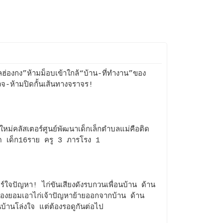
ฮ่องกง”ห้ามม็อบเข้าใกล้“บ้าน-ที่ทำงาน”ของ
จ-ห้ามปิดกั้นเส้นทางจราจร!
งใหม่คลัสเตอร์ศูนย์พัฒนาเด็กเล็กตำบลแม่คือติด
ด เด็ก16ราย ครู 3 ภารโรง 1
ยร์ใจปัญหา! ไก่ขันเสียงดังรบกวนเพื่อนบ้าน ด้าน
ของยอมเอาไก่เจ้าปัญหาย้ายออกจากบ้าน ด้าน
อนบ้านโล่งใจ แต่ต้องรอดูกันต่อไป