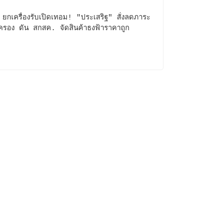
ยกเครื่องรับเปิดเทอม! "ประเสริฐ" สั่งลดภาระ
กครอง ดัน สกสค. จัดสินค้าธงฟ้าราคาถูก