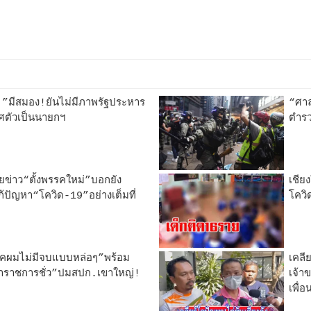
ว.”มีสมอง!ยันไม่มีภาพรัฐประหาร
“ศาล
ตัวเป็นนายกฯ
ตำรว
ยข่าว“ตั้งพรรคใหม่”บอกยัง
เชีย
ก้ปัญหา“โควิด-19”อย่างเต็มที่
โควิ
ุคผมไม่มีจบแบบหล่อๆ”พร้อม
เคลี
าราชการชั่ว”ปมสปก.เขาใหญ่!
เจ้า
เพื่