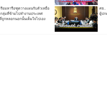
รียมหารือฑูตวางแผนรับตัวเหยื่อ
ศธ. 
ยกลุ่มที่ข้ามไปทำงานประเทศ
ผู้ป
%ที่ถูกหลอกนอกนั้นเต็มใจไปเอง