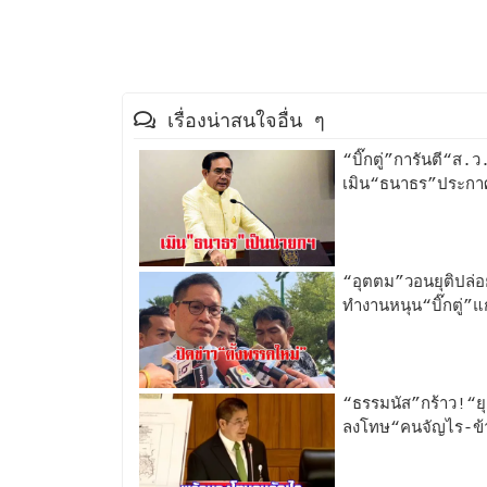
เรื่องน่าสนใจอื่น ๆ
“บิ๊กตู่”การันตี“ส.
เมิน“ธนาธร”ประกาศ
“อุตตม”วอนยุติปล่อ
ทำงานหนุน“บิ๊กตู่”แ
“ธรรมนัส”กร้าว!“ย
ลงโทษ“คนจัญไร-ข้