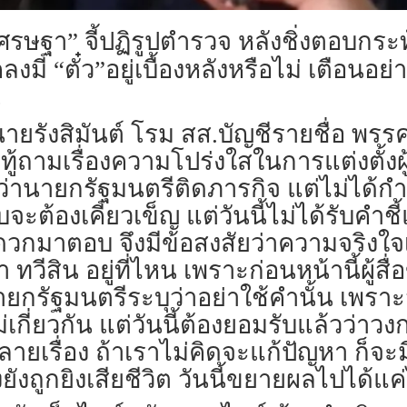
รษฐา” จี้ปฏิรูปตำรวจ หลังชิ่งตอบกระท
มี “ตั๋ว”อยู่เบื้องหลังหรือไม่ เตือนอ
น
สภา นายรังสิมันต์ โรม สส.บัญชีรายชื่อ 
ทู้ถามเรื่องความโปร่งใสในการแต่งตั้
ด้ว่านายกรัฐมนตรีติดภารกิจ แต่ไม่ได
จะต้องเคี่ยวเข็ญ แต่วันนี้ไม่ได้รับคำชี้
ดวกมาตอบ จึงมีข้อสงสัยว่าความจริงใจ
วีสิน อยู่ที่ไหน เพราะก่อนหน้านี้ผู้สื
กรัฐมนตรีระบุว่าอย่าใช้คำนั้น เพราะว
องที่ไม่เกี่ยวกัน แต่วันนี้ต้องยอมรับแล้
ลายเรื่อง ถ้าเราไม่คิดจะแก้ปัญหา ก็จะ
ถูกยิงเสียชีวิต วันนี้ขยายผลไปได้แค่ไ