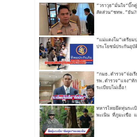
“วราวุธ”มั่นใจ“บิ๊ก
สัดส่วน“ชทพ.”ยัน7เด
“แม่แตงโม”เตรียมปร
ประโยชน์ประกันอุบั
“กมธ.ตำรวจ”จ่อเร
รพ.ตำรวจ”แจง“ทักษ
ระเบียบไม่เอื้อ!
ทหารไทยยึดทุ่นระเ
พะเนิน ที่ภูมะเขือ 