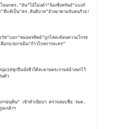
โฆษกตร.”ยัน“ไอ้โม่งดำ”จ้องชิงทรัพย์“แบงก์
ร”ที่แท้เป็น“ตร.สันติบาล”อ้างมาตามจับคนร้าย!
ธวัช”บอก“หมอพรทิพย์”ถูกไล่สะท้อนความโกรธ
ลือกนายกฯเมิน“ก้าวไกลการละคร”
นุ่ม19ซุกปืนนั่งชิวใต้สะพานพระราม8อ้างพกไว้
ันตัว
กฯอนุทิน” เข้าทำเนียบฯ ตรวจสอบชื่อ รมต.
ทูลเกล้าฯ