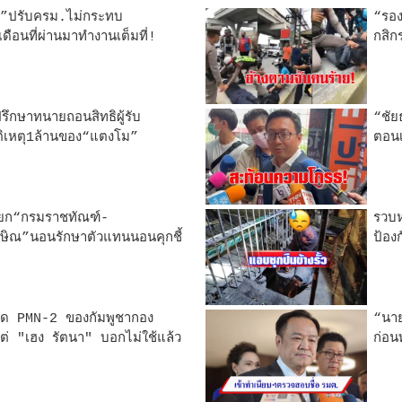
ตู่”ปรับครม.ไม่กระทบ
“รอง
ือนที่ผ่านมาทำงานเต็มที่!
กสิก
ึกษาทนายถอนสิทธิผู้รับ
“ชัย
ติเหตุ1ล้านของ“แตงโม”
ตอนเ
ียก“กรมราชทัณฑ์-
รวบห
ิณ”นอนรักษาตัวแทนนอนคุกชี้
ป้องก
บิด PMN-2 ของกัมพูชากอง
“นาย
แต่ "เฮง รัตนา" บอกไม่ใช้แล้ว
ก่อน