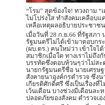
“โรม” สุดข้องใจ! ทวงถาม “เศ
ไม่โปร่งใส ทำสังคมเคลือบแคลง
เหลือเหตุผลอธิบายประชาช
เมื่อวันที่ 28 ก.ย.66 ที่รัฐ
รัฐมนตรีไม่ได้เข้ามาตอบกระ
(ผบ.ตร.) คนใหม่ว่า เข้าใจไ
สมาชิกเมื่อใด ทางเราไม่ถึงกับ
บรรทัดซึ่งตอบห้วนๆว่าไม่สะ
นายกรัฐมนตรีชื่อ นายเศรษฐา ท
สังคายนาองค์กรตำรวจ ซึ่งนาย
เกียรติศักดิ์ศรี ซึ่งเป็นเรื่
เว้นเดือน บางช่วงมีเดือนละห
ปลอดภัยของสังคม ตำรวจเองยัง