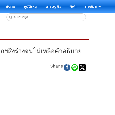
สังคม
อุบัติเหตุ
เศรษฐกิจ
กีฬา
คอลัมส์
กฯสิงร่างจนไม่เหลือคำอธิบาย
Share