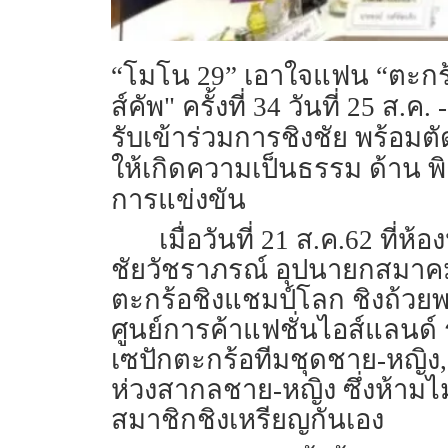
“โมโน 29” เอาใจแฟน “ตะกร้
ส์คัพ" ครั้งที่ 34 วันที่ 25 ส
รับเข้าร่วมการชิงชัย พร้อม
ให้เกิดความเป็นธรรม ด้าน พิ
การแข่งขัน
เมื่อวันที่ 21 ส.ค.62 
ชัยวัชราภรณ์ อุปนายกสมาค
ตะกร้อชิงแชมป์โลก ชิงถ้วยพระร
ศูนย์การค้าแฟชั่นไอส์แลนด์
เซปักตะกร้อทีมชุดชาย-หญิง,
ห่วงสากลชาย-หญิง ซึ่งห้ามไม
สมาชิกชิงเหรียญกันเอง