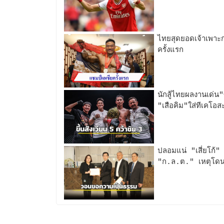
ไทยสุดยอดเจ้าเพาะก
ครั้งแรก
นักสู้ไทยผลงานเด่
"เสือคิม"ใส่ทีเคโอ
ปลอมแน่ "เสี่ยโก้"
"ก.ล.ต." เหตุโด