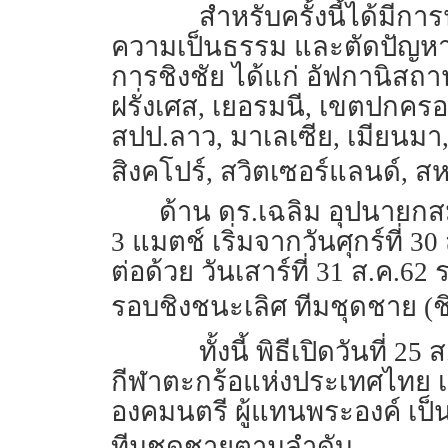
สำหรับครั้งนี้ได้มีก
ความเป็นธรรม และตัดปัญหาใ
การชิงชัย ได้แก่ อัฟกานิสถาน
ฝรั่งเศส, เยอรมนี, เขตปกครองพิ
สปป.ลาว, มาเลเซีย, เมียนมา,
สิงคโปร์, สวิตเซอร์แลนด์, 
ด้าน ดร.เฉลิม อุปนายกส
3 แมตช์ เริ่มจากวันศุกร์ที่ 
ต่อด้วย วันเสาร์ที่ 31 ส.ค.6
รอบชิงชนะเลิศ ทีมชุดชาย (
ทั้งนี้ พิธีเปิดวันที
กีฬาตะกร้อแห่งประเทศไทย เป็
องคมนตรี ผู้แทนพระองค์ เป
ทีมชุดชายตามลำดับ.