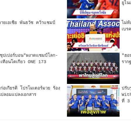
ยูไน
ายเอเชีย พันธวัช คว้าแชมป์
ไม่ท
เบรค
น"ซุปเปอร์บอน"ผงาดแชมป์โลก-
"ฮอน
สะเทือนโตเกียว ONE 173
รากฐ
 ก่อเกียรติ โปรโมเตอร์มวย ร้อง
ปรับ
นปลอมแปลงเอกสาร
With
ที่ 