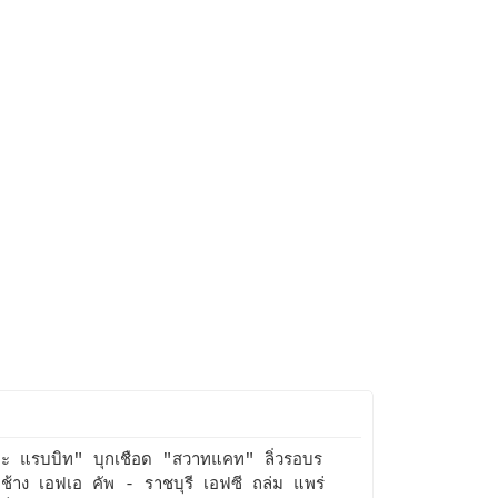
ะ แรบบิท" บุกเชือด "สวาทแคท" ลิ่วรอบร
ช้าง เอฟเอ คัพ - ราชบุรี เอฟซี ถล่ม แพร่