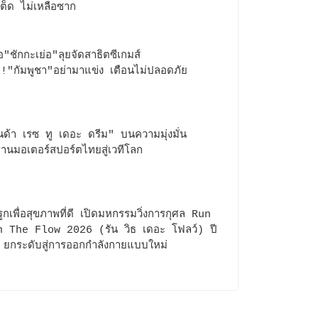
เต็ด ไม่เหลือซาก
้อ"ชักกะเย่อ"ลุยจัดสาธิตซีเกมส์
!"กัมพูชา"อย่ามาแข่ง เตือนไม่ปลอดภัย
ด้า เรซ ทู เดอะ ดรีม" บนความมุ่งมั่น
านมอเตอร์สปอร์ตไทยสู่เวทีโลก
รูกเพื่อสุขภาพที่ดี เปิดมหกรรมวิ่งการกุศล Run
 The Flow 2026 (รัน วิธ เดอะ โฟลว์) ปี
3 ยกระดับสู่การออกกำลังกายแบบใหม่