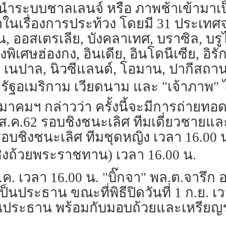
ารนำระบบชาลเลนจ์ หรือ ภาพช้าเข้ามาเป
นเรื่องการประท้วง โดยมี 31 ประเทศจา
, ออสเตรเลีย, บังคลาเทศ, บราซิล, บรูไน
เศษฮ่องกง, อินเดีย, อินโดนีเซีย, อิรัก, 
 เนปาล, นิวซีแลนด์, โอมาน, ปากีสถาน, ฟ
สหรัฐอเมริกาม เวียดนาม และ "เจ้าภาพ"
มาคมฯ กล่าวว่า ครั้งนี้จะมีการถ่าย
30 ส.ค.62 รอบชิงชนะเลิศ ทีมเดี่ยวชายแล
2 รอบชิงชนะเลิศ ทีมชุดหญิง เวลา 16.00 น
ชิงถ้วยพระราชทาน) เวลา 16.00 น.
่ 25 ส.ค. เวลา 16.00 น. "บิ๊กจา" พล.ต.จ
นประธาน ขณะที่พิธีปิดวันที่ 1 ก.ย. เว
็นประธาน พร้อมกับมอบถ้วยและเหรียญร