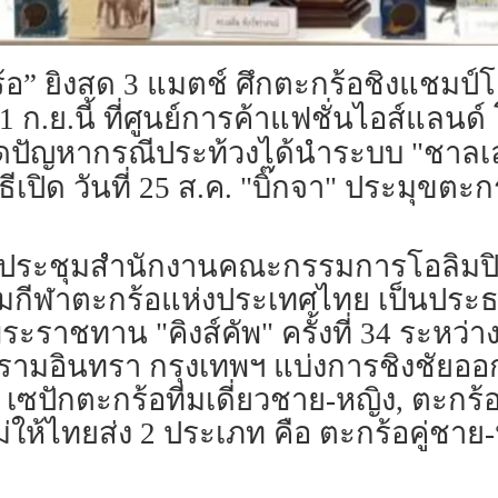
อ” ยิงสด 3 แมตช์ ศึกตะกร้อชิงแชมป์
.ค. -1 ก.ย.นี้ ที่ศูนย์การค้าแฟชั่นไอส์แ
ตัดปัญหากรณีประท้วงได้นำระบบ "ชาลเล
ธีเปิด วันที่ 25 ส.ค. "บิ๊กจา" ประมุข
ที่ห้องประชุมสำนักงานคณะกรรมการโอลิ
มกีฬาตะกร้อแห่งประเทศไทย เป็นประธ
าชทาน "คิงส์คัพ" ครั้งที่ 34 ระหว่างวัน
 รามอินทรา กรุงเทพฯ แบ่งการชิงชัยอ
 เซปักตะกร้อทีมเดี่ยวชาย-หญิง, ตะกร
่ให้ไทยส่ง 2 ประเภท คือ ตะกร้อคู่ชา