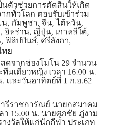
็นตัวช่วยการตัดสินให้เกิด
กทั่วโลก ตอบรับเข้าร่วม
, กัมพูชา, จีน, ไต้หวัน,
อิหร่าน, ญี่ปุ่น, เกาหลีใต้,
ิลิปปินส์, ศรีลังกา,
 ไทย
ทอดสดจากช่องโมโน 29 จำนวน
ะทีมเดี่ยวหญิง เวลา 16.00 น.
. และวันอาทิตย์ที่ 1 ก.ย.62
ารึก อารีราชการัณย์ นายกสมาคม
ลา 15.00 น. นายศุภชัย ภู่งาม
างวัลให้แก่นักกีฬา ประเภท