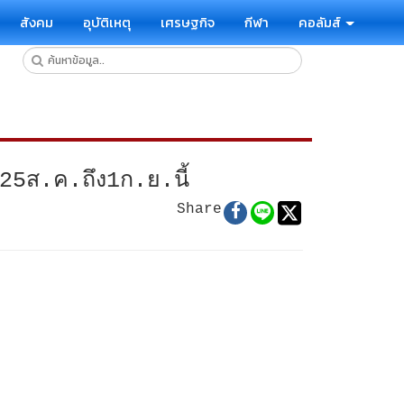
สังคม
อุบัติเหตุ
เศรษฐกิจ
กีฬา
คอลัมส์
ง25ส.ค.ถึง1ก.ย.นี้
Share