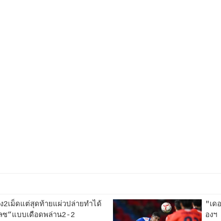
ึง2เม็ดแต่สุดท้ายแผ่วปล่ายทำได้
"เดอ
าเลซ”แบบเดือดพล่าน2-2
องฯ 