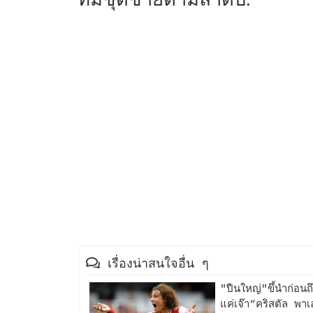
เรื่องน่าสนใจอื่น ๆ
"ปืนใหญ่"ขึ้นำก่อนถ
แค่เจ๊า“คริสตัล พ