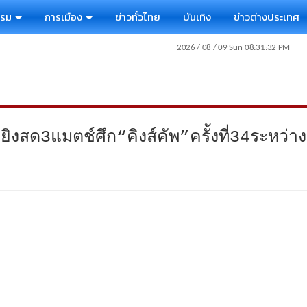
รรม
การเมือง
ข่าวทั่วไทย
บันเทิง
ข่าวต่างประเทศ
สด3แมตช์ศึก“คิงส์คัพ”ครั้งที่34ระหว่า