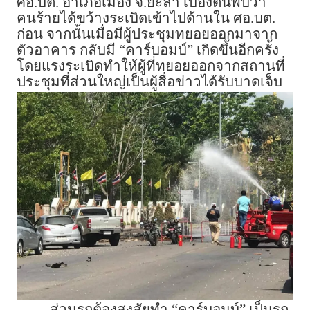
ศอ.บต. อำเภอเมือง จ.ยะลา เบื้องต้นพบว่า
คนร้ายได้ขว้างระเบิดเข้าไปด้านใน ศอ.บต.
ก่อน จากนั้นเมื่อมีผู้ประชุมทยอยออกมาจาก
ตัวอาคาร กลับมี “คาร์บอมบ์” เกิดขึ้นอีกครั้ง
โดยแรงระเบิดทำให้ผู้ที่ทยอยออกจากสถานที่
ประชุมที่ส่วนใหญ่เป็นผู้สื่อข่าวได้รับบาดเจ็บ
ส่วนรถต้องสงสัยทำ “คาร์บอมบ์” เป็นรถ