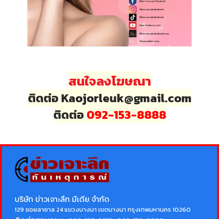
สนใจลงโฆษณา
ติดต่อ Kaojorleuk@gmail.com
ติดต่อ
092-153-8888
บริษัท ข่าวเจาะลึก มีเดีย จำกัด
129 ซอยลาซาล 24 แขวงบางนา เขตบางนา กรุงเทพมหานคร 10260