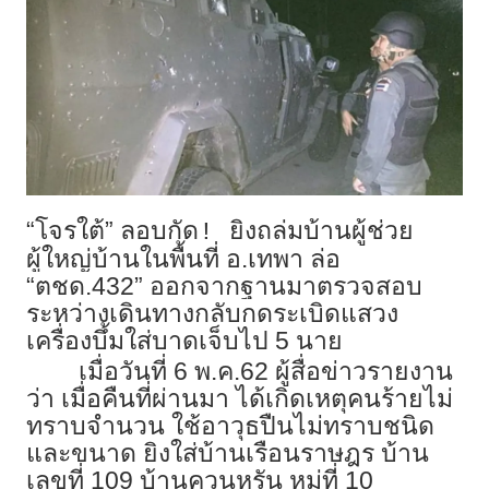
“โจรใต้” ลอบกัด
ยิงถล่มบ้านผู้ช่วย
!
ผู้ใหญ่บ้านในพื้นที่ อ.เทพา ล่อ
“ตชด.432” ออกจากฐานมาตรวจสอบ
ระหว่างเดินทางกลับกดระเบิดแสวง
เครื่องบึ้มใส่บาดเจ็บไป 5 นาย
เมื่อวันที่ 6 พ.ค.62 ผู้สื่อข่าวรายงาน
ว่า เมื่อคืนที่ผ่านมา ได้เกิดเหตุคนร้ายไม่
ทราบจำนวน ใช้อาวุธปืนไม่ทราบชนิด
และขนาด ยิงใส่บ้านเรือนราษฎร บ้าน
เลขที่ 109 บ้านควนหรัน หมู่ที่ 10