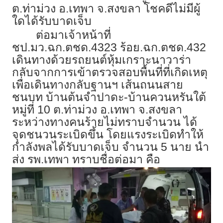
ต.ท่าม่วง อ.เทพา จ.สงขลา โชคดีไม่มีผู้
ใดได้รับบาดเจ็บ
ต่อมาเจ้าหน้าที่
ชป.มว.ฉก.ตชด.4323 ร้อย.ฉก.ตชด.432
เดินทางด้วยรถยนต์หุ้มเกราะนาวาร่า
กลับจากการเข้าตรวจสอบพื้นที่ที่เกิดเหตุ
เพื่อเดินทางกลับฐานฯ เส้นถนนสาย
ชนบท บ้านต้นจำปาดะ-บ้านควนหรันใต้
หมู่ที่ 10 ต.ท่าม่วง อ.เทพา จ.สงขลา
ระหว่างทางคนร้ายไม่ทราบจำนวน ได้
จุดชนวนระเบิดขึ้น โดยแรงระเบิดทำให้
กำลังพลได้รับบาดเจ็บ จำนวน 5 นาย นำ
ส่ง รพ.เทพา ทราบชื่อต่อมา คือ