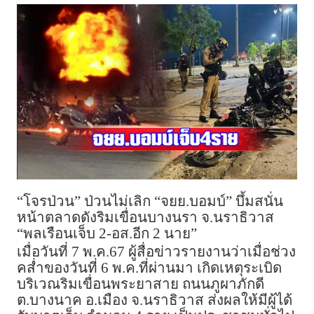
“โจรป่วน” ป่วนไม่เลิก “จยย.บอมบ์” บึ้มสนั่น
หน้าตลาดดังริมเขื่อนบางนรา จ.นราธิวาส
“พลเรือนเจ็บ 2-อส.อีก 2 นาย”
เมื่อวันที่ 7 พ.ค.67 ผู้สื่อข่าวรายงานว่าเมื่อช่วง
คส่ำของวันที่ 6 พ.ค.ที่ผ่านมา เกิดเหตุระเบิด
บริเวณริมเขื่อนพระยาสาย ถนนภูผาภักดี
ต.บางนาค อ.เมือง จ.นราธิวาส ส่งผลให้มีผู้ได้