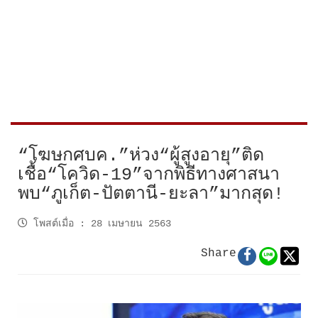
“โฆษกศบค.”ห่วง“ผู้สูงอายุ”ติด
เชื้อ“โควิด-19”จากพิธีทางศาสนา
พบ“ภูเก็ต-ปัตตานี-ยะลา”มากสุด!
โพสต์เมื่อ
:
28 เมษายน 2563
Share