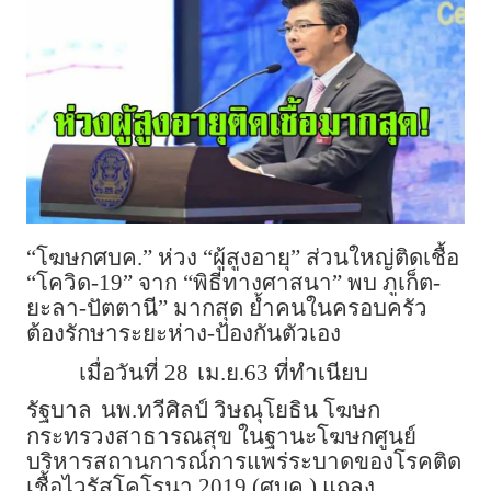
“โฆษกศบค.” ห่วง “ผู้สูงอายุ” ส่วนใหญ่ติดเชื้อ
“โควิด-19” จาก “พิธีทางศาสนา” พบ ภูเก็ต-
ยะลา-ปัตตานี” มากสุด ย้ำคนในครอบครัว
ต้องรักษาระยะห่าง-ป้องกันตัวเอง
เมื่อวันที่ 28
เม.ย.63 ที่ทำเนียบ
รัฐบาล
นพ.ทวีศิลป์ วิษณุโยธิน โฆษก
กระทรวงสาธารณสุข ในฐานะโฆษกศูนย์
บริหารสถานการณ์การแพร่ระบาดของโรคติด
เชื้อไวรัสโคโรนา 2019 (ศบค.) แถลง