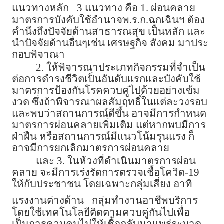
แนวทางหลัก
3 แนวทาง คือ 1. ผ่อนคลาย
มาตรการบังคับใช้อำนาจพ.ร.ก.ฉุกเฉินฯ ต้อง
คำนึงถึงปัจจัยด้านสาธารณสุข เป็นหลัก และ
นำปัจจัยด้านอื่นๆเช่น เศรษฐกิจ สังคม มาประ
กอบพิจาณา
2. ให้พิจารณาประเภทกิจกรรมที่จำเป็น
ต่อการดำรงชีวิตเป็นอันดับแรกและบังคับใช้
มาตรการป้องกันโรคควบคู่ไปด้วยอย่างเข้ม
งวด ซึ่งถ้าพิจารณาผลสัมฤทธิ์ในแต่ละวงรอบ
และพบว่าสถานการณ์ดีขึ้น อาจมีการกำหนด
มาตรการผ่อนคลายเพิ่มเติม แต่หากพบมีการ
ฝ่าฝืน หรือสถานการณ์มีแนวโน้มรุนแรง ก็
อาจมีการยกเลิกมาตรการผ่อนคลาย
และ 3. ในห้วงที่ดำเนินมาตรการผ่อน
คลาย จะมีการเร่งรัดการตรวจเชื้อโควิด-19
ให้กับประชาชน โดยเฉพาะกลุ่มเสี่ยง อาทิ
แรงงานต่างด้าน
กลุ่มทำงานอาชีพบริการ
โดยใช้เทคโนโลยีติดตามควบคู่กันไปเพื่อ