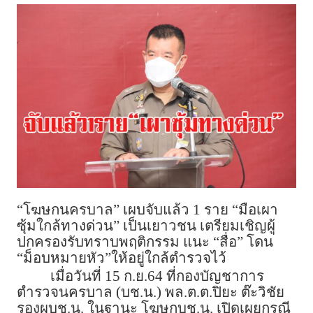
“โฆษกนครบาล” เผบจับแล้ว 1 ราย “มือเผา
ซุ้มใกล้ทางด่วน” เป็นเยาวชน เตรียมเชิญผู้
ปกครองรับทราบพฤติกรรม แนะ “สื่อ” โดน
“ม็อบหมายหัว”ให้อยู่ใกล้ตำรวจไว้
เมื่อวันที่ 15 ก.ย.64 ที่กองบัญชาการ
ตำรวจนครบาล (บช.น.) พล.ต.ต.ปิยะ ต๊ะวิชัย
รองผบช.น. ในฐานะ โฆษกบช.น. เปิดเผยกรณี