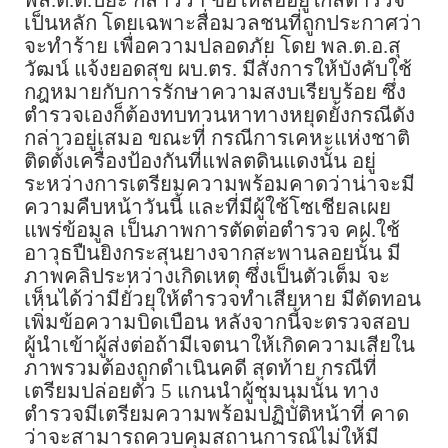
เป็นหลัก โดยเฉพาะสื่อมวลชนที่ถูกประกาศว่า
จะทำร้าย เพื่อความปลอดภัย โดย พล.ต.อ.สุ
วัฒน์ แจ้งยอดสุข ผบ.ตร. มีสั่งการให้บังคับใช้
กฎหมายกับการรักษาความสงบเรียบร้อย ซึ่ง
ตำรวจเองก็ต้องทบทวนหาทางหยุดยั้งกรณีดัง
กล่าวอยู่เสมอ ขณะที่ กรณีการเคหะแห่งชาติ
ติดตั้งเครื่องป้องกันที่แฟลตดินแดงนั้น อยู่
ระหว่างการเตรียมความพร้อมคาดว่าน่าจะมี
ความคืบหน้าวันนี้ และที่มีผู้ใช้โซเชียลเผย
แพร่ข้อมูล เป็นภาพการตัดต่อตำรวจ คฝ.ใช้
อาวุธปืนยิงกระสุนยางจากสะพานลอยนั้น มี
ภาพคลิประหว่างเกิดเหตุ ซึ่งเป็นตัวเต็ม จะ
เห็นได้ว่ามียั่วยุให้ตำรวจทำเสียหาย มีตัดทอน
เพิ่มข้อความบิดเบือน หลังจากนี้จะตรวจสอบ
ผู้นำเข้าผู้ส่งต่อถ้ามีเจตนาให้เกิดความเสียใน
ภาพรวมต้องถูกดำเนินคดี สุดท้าย กรณีที่
เตรียมปล่อยตัว 5 แกนนำผู้ชุมนุมนั้น ทาง
ตำรวจมีเตรียมความพร้อมปฏิบัติหน้าที่ คาด
ว่าจะสามารถควบคุมสถานการณ์ไม่ให้มี