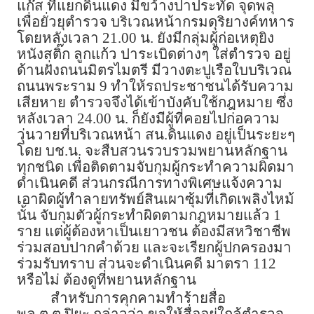
แก๊ส ที่แยกดินแดง มีขว้างปาประทัด จุดพลุ
เพื่อยั่วยุตำรวจ บริเวณหน้ากรมดุริยางค์ทหาร
โดยหลังเวลา 21.00 น. ยังมีกลุ่มผู้ก่อเหตุยิง
หนังสติ๊ก ลูกแก้ว ปาระเบิดต่างๆ ใส่ตำรวจ อยู่
ด้านฝั่งถนนมิตรไมตรี มีวางตะปูเรือใบบริเวณ
ถนนพระราม 9 ทำให้รถประชาชนได้รับความ
เสียหาย ตำรวจจึงได้เข้าบังคับใช้กฎหมาย ซึ่ง
หลังเวลา 24.00 น. ก็ยังมีผู้ที่คอยไปก่อความ
วุ่นวายที่บริเวณหน้า สน.ดินแดง อยู่เป็นระยะๆ
โดย บช.น. จะสืบสวนรวบรวมพยานหลักฐาน
ทุกชนิด เพื่อติดตามจับกุมผู้กระทำความผิดมา
ดำเนินคดี ส่วนกรณีการทางพิเศษแจ้งความ
เอาผิดผู้ทำลายทรัพย์สินเผาซุ้มที่เกิดเพลิงไหม้
นั้น จับกุมตัวผู้กระทำผิดตามกฎหมายแล้ว 1
ราย แต่ผู้ต้องหาเป็นเยาวชน ต้องมีสหวิชาชีพ
ร่วมสอบปากคำด้วย และจะเรียกผู้ปกครองมา
ร่วมรับทราบ ส่วนจะดำเนินคดี มาตรา 112
หรือไม่ ต้องดูที่พยานหลักฐาน
สำหรับการคุกคามทำร้ายสื่อ
พล.ต.ต.ปิยะ กล่าวว่า ขอให้สื่ออยู่ใกล้ตำรวจ