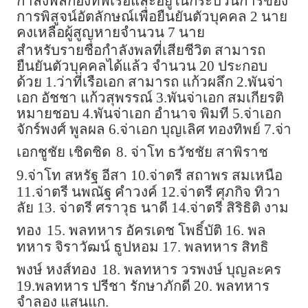
กำลังพลกองทัพเรือและอยู่ในกระบวนการของ
การพิสูจน์อัตลักษณ์เพื่อยืนยันตัวบุคคล 2 นาย
คงเหลือผู้สูญหายจำนวน 7 นาย
สำหรับรายชื่อกำลังพลที่เสียชีวิต สามารถ
ยืนยันตัวบุคคลได้แล้ว จำนวน 20 ประกอบ
ด้วย 1.ว่าที่เรือเอก สามารถ แก้วผลึก 2.พันจ่า
เอก อัชชา แก้วสุพรรณ์ 3.พันจ่าเอก สมเกียรติ
หมายชอบ 4.พันจ่าเอก อำนาจ พิมที 5.จ่าเอก
จักร์พงศ์ พูลผล 6.จ่าเอก บุญเลิศ ทองทิพย์ 7.จ่า
เอกชูชัย เชิดชิด
8. จ่าโท ธวัชชัย สาพิราช
9.จ่าโท สหรัฐ อีสา 10.จ่าตรี สถาพร สมเหนือ
11.จ่าตรี นพณัฐ คำวงค์ 12.จ่าตรี ศุภกิจ ทิวา
ลัย 13. จ่าตรี ศราวุธ นาดี 14.จ่าตรี สิริธิติ งาม
ทอง
15. พลทหาร อัครเดช โพธิ์บัติ 16. พล
ทหาร จิราวัฒน์ ธูปหอม 17. พลทหาร สิทธิ
พงษ์ หงส์ทอง
18. พลทหาร วรพงษ์ บุญละคร
19.พลทหาร ปรีชา รักษาภักดี 20. พลทหาร
จำลอง แสนแก.