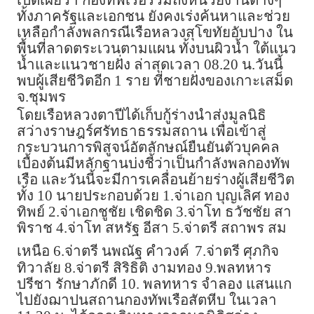
เปิดเผยว่า กองทัพเรือรวมถึงหน่วยงานต่างๆ
ทั้งภาครัฐและเอกชน ยังคงเร่งค้นหาและช่วย
เหลือกำลังพลกรณีเรือหลวงสุโขทัยอับปาง ใน
พื้นที่ลาดตระเวนตามแผน ทั้งบนผิวน้ำ ใต้แนว
น้ำและแนวชายฝั่ง ล่าสุดเวลา 08.20 น.วันนี้
พบผู้เสียชีวิตอีก 1 ราย ที่ชายฝั่งของเกาะเสม็ด
จ.ชุมพร
โดยเรือหลวงตาปีได้เก็บกู้ร่างนำส่งมูลนิธิ
สว่างราษฎร์ศรัทธาธรรมสถาน เพื่อเข้าสู่
กระบวนการพิสูจน์อัตลักษณ์ยืนยันตัวบุคคล
เบื้องต้นมีหลักฐานบ่งชี้ว่าเป็นกำลังพลกองทัพ
เรือ และวันนี้จะมีการเคลื่อนย้ายร่างผู้เสียชีวิต
ทั้ง 10 นายประกอบด้วย 1.จ่าเอก บุญเลิศ ทอง
ทิพย์ 2.จ่าเอกชูชัย เชิดชิด 3.จ่าโท ธวัชชัย สา
พิราช 4.จ่าโท สหรัฐ อีสา 5.จ่าตรี สถาพร สม
เหนือ 6.จ่าตรี นพณัฐ คำวงค์
7.จ่าตรี ศุภกิจ
ทิวาลัย 8.จ่าตรี สิริธิติ งามทอง 9.พลทหาร
ปรีชา รักษาภักดี 10. พลทหาร จำลอง แสนแก
ไปยังฌาปนสถานกองทัพเรือสัตหีบ ในเวลา