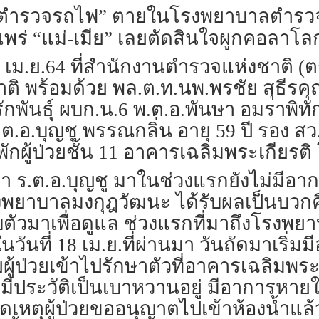
 “ตำรวจรถไฟ” ตายในโรงพยาบาลตำรวจ
พร่ “แม่-เมีย” เลยตัดสินใจผูกคอลาโล
 21 เม.ย.64 ที่สำนักงานตำรวจแห่งชาติ (
 พร้อมด้วย พล.ต.ท.นพ.พรชัย สุธีรคุ
พันธุ์ ผบก.น.6 พ.ต.อ.พันษา อมราพิทัก
ต.อ.บุญชู พรรณกลิ่น อายุ 59 ปี รอง สว.
องพักผู้ป่วยชั้น 11 อาคารเฉลิมพระเกีย
า ร.ต.อ.บุญชู มาในช่วงแรกยังไม่มีอาก
รงพยาบาลมงกุฎวัฒนะ ได้รับผลเป็นบวกคือ
วมาเพื่อดูแล ช่วงแรกที่มาถึงโรงพยาบา
ันที่ 18 เม.ย.ที่ผ่านมา วันถัดมาเริ่ม
ยผู้ป่วยเข้าไปรักษาตัวที่อาคารเฉลิมพระเ
ู้ป่วยมีประวัติเป็นเบาหวานอยู่ มีอาการ
ิดเหตุผู้ป่วยขออนุญาตไปเข้าห้องน้ำแล