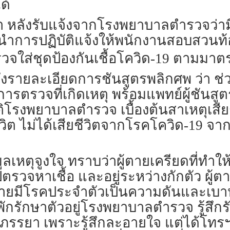
ด้
่า หลังรับแจ้งจากโรงพยาบาลตำรวจว่ามีผ
ำการปฏิบัติแจ้งให้พนักงานสอบสวนท้อง
รวจใส่ชุดป้องกันเชื้อโควิด-19 ตามม
ึงรายละเอียดการชันสูตรพลิกศพ ว่า ช่วง
รวจที่เกิดเหตุ พร้อมแพทย์ผู้ชันสูตร 
รติโรงพยาบาลตำรวจ เบื้องต้นสาเหตุเ
ต ไม่ได้เสียชีวิตจากโรคโควิด-19 จากนั
ลเหตุจูงใจ ทราบว่าผู้ตายเครียดที่ทำให
ตรวจหาเชื้อ และอยู่ระหว่างกักตัว ผู้ต
้ตายมีโรคประจำตัวเป็นความดันและเบาหว
พักรักษาตัวอยู่โรงพยาบาลตำรวจ รู้สึก
ภรรยา เพราะรู้สึกละอายใจ แต่ได้โทร