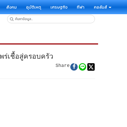
สังคม
อุบัติเหตุ
เศรษฐกิจ
กีฬา
คอลัมส์
ชื้อสู่ครอบครัว
Share