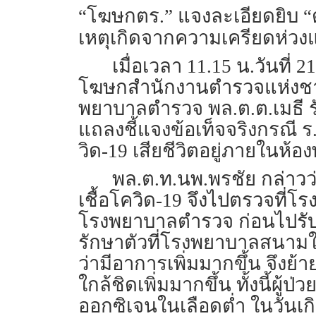
“โฆษกตร.” แจงละเอียดยิบ
เหตุเกิดจากความเครียดห่วงแ
เมื่อเวลา 11.15 น.วันที่
โฆษกสำนักงานตำรวจแห่งชาติ
พยาบาลตำรวจ พล.ต.ต.เมธี รัก
แถลงชี้แจงข้อเท็จจริงกรณี ร.
วิด-19 เสียชีวิตอยู่ภายในห้
พล.ต.ท.นพ.พรชัย กล่าวว่
เชื้อโควิด-19 จึงไปตรวจที่โ
โรงพยาบาลตำรวจ ก่อนไปรับตั
รักษาตัวที่โรงพยาบาลสนามในว
ว่ามีอาการเพิ่มมากขึ้น จึงย้า
ใกล้ชิดเพิ่มมากขึ้น ทั้งนี้ผ
ออกซิเจนในเลือดต่ำ ในวันเก