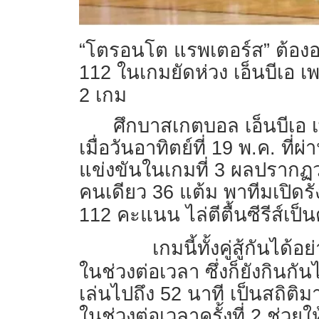
“โตรอนโต แรพเตอร์ส” ต้องออ
112 ในเกมยัดห่วง เอ็นบีเอ เ
2 เกม
ศึกบาสเกตบอล เอ็นบีเอ
เมื่อวันอาทิตย์ที่ 19 พ.ค. 
แข่งขันในเกมที่ 3 ผลปรากฏว
คนเดียว 36 แต้ม พาทีมเปิดรั
112 คะแนน ไล่ตีตื้นซีรีส์เป
เกมนี้ทั้งคู่สู้กัน
ในช่วงต่อเวลา ซึ่งก็ยังกินกันไ
เล่นไปถึง 52 นาที เป็นสถิต
ในช่วงต่อเวลาครั้งที่ 2 ช่ว