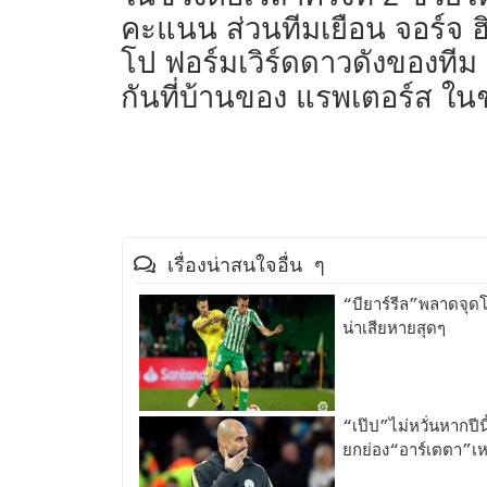
คะแนน ส่วนทีมเยือน จอร์จ ฮ
โป ฟอร์มเวิร์ดดาวดังของทีม 
กันที่บ้านของ แรพเตอร์ส ในช
เรื่องน่าสนใจอื่น ๆ
“บียาร์รีล”พลาดจุด
น่าเสียหายสุดๆ
“เป๊ป”ไม่หวั่นหากปีน
ยกย่อง“อาร์เตตา”เห