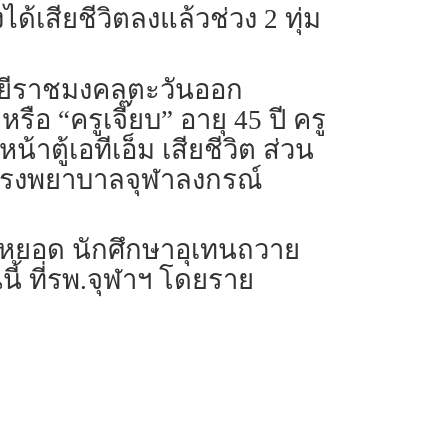
ด้เสียชีวิตลงแล้วช่วง 2 ทุ่ม
โลยีราชมงคลตะวันออก
 “ครูเจี๊ยบ” อายุ 45 ปี ครู
ตู้เอทีเอ็ม เสียชีวิต ส่วน
ี่โรงพยาบาลจุฬาลงกรณ์
รือหยอด นักศึกษาอุเทนถวาย
นี้ ที่รพ.จุฬาฯ โดยราย