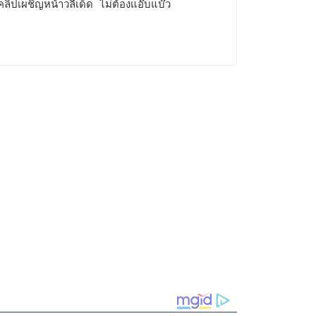
คลิปเผชิญหน้าวลีเด็ด ไม่ต้องแอ๊บแบ๊ว