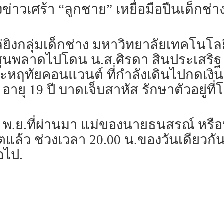
่าวเศร้า “ลูกชาย” เหยื่อมือปืนเด็กช่างไ
่ยิงกลุ่มเด็กช่าง มหาวิทยาลัยเทคโน
พลาดไปโดน น.ส.ศิรดา สินประเสริฐ หรือ
ฤทัยคอนแวนต์ ที่กำลังเดินไปกดเงินหน้า
ยุ 19 ปี บาดเจ็บสาหัส รักษาตัวอยู่ท
่ 19 พ.ย.ที่ผ่านมา แม่ของนายธนสรณ์ ห
วิตแล้ว ช่วงเวลา 20.00 น.ของวันเดียวกัน
อไป.