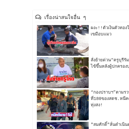
เรื่องน่าสนใจอื่น ๆ
ผงะ!!ตัวเงินตัวทองใ
เขมือบแมว
สั่งย้ายด่วน“ครูบุรีร
ไข้ขึ้นหลังผู้ปกครอ
“กองปราบฯ”ตามรวบ
ที่180ของสตช.หนี
ทุ่งสง!
"สมศักดิ์"ลั่นดำเนินค