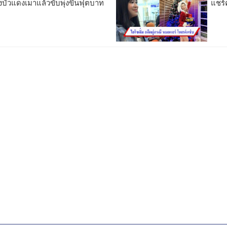
วแดงเมาแล้วขับพุ่งขึ้นฟุตบาท
แชร์