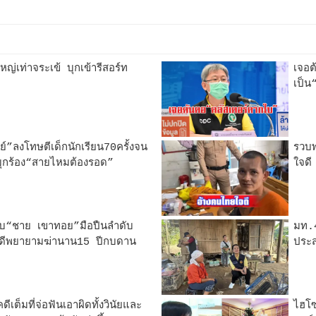
หญ่เท่าจระเข้ บุกเข้ารีสอร์ท
เจอต
เป็น
ัมย์”ลงโทษตีเด็กนักเรียน70ครั้งจน
รวบพ
งบุกร้อง“สายไหมต้องรอด”
ใจดี
“ชาย เขาทอย”มือปืนลำดับ
มท.4
คดีพยายามฆ่านาน15 ปีกบดาน
ประส
ดีเต็มที่จ่อฟันเอาผิดทั้งวินัยและ
ไฮโซ