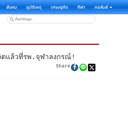
สังคม
อุบัติเหตุ
เศรษฐกิจ
กีฬา
คอลัมส์
วิตแล้วที่รพ.จุฬาลงกรณ์!
Share