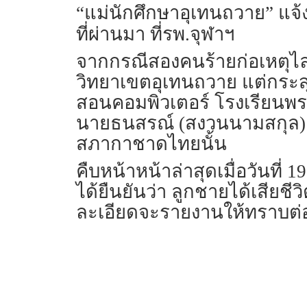
“แม่นักศึกษาอุเทนถวาย” แจ้งข
ที่ผ่านมา ที่รพ.จุฬาฯ
จากกรณีสองคนร้ายก่อเหตุไล
วิทยาเขตอุเทนถวาย แต่กระสุน
สอนคอมพิวเตอร์ โรงเรียนพระห
นายธนสรณ์ (สงวนนามสกุล) อา
สภากาชาดไทยนั้น
คืบหน้าหน้าล่าสุดเมื่อวันที
ได้ยืนยันว่า ลูกชายได้เสียชี
ละเอียดจะรายงานให้ทราบต่