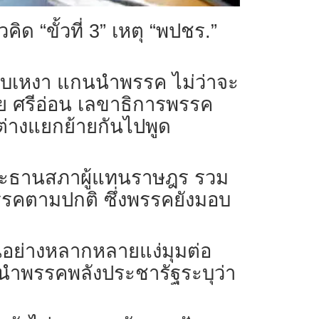
 “ขั้วที่ 3” เหตุ “พปชร.”
งียบเหงา แกนนำพรรค ไม่ว่าจะ
ัย ศรีอ่อน เลขาธิการพรรค
ต่างแยกย้ายกันไปพูด
ประธานสภาผู้แทนราษฎร รวม
พรรคตามปกติ ซึ่งพรรคยังมอบ
อย่างหลากหลายแง่มุมต่อ
นำพรรคพลังประชารัฐระบุว่า