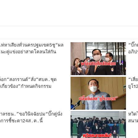
ถแห่หาเสียงทั่วนครปฐมเขต5ชู“ผล
“บิ๊ก
นะคู่แข่งอย่าสาดโคลนใส่กัน
อภิป
อก“สงกรานต์”สั่ง“ศบค.ชุด
“เสี
เกี่ยวข้อง”กำหนดกิจกรรม
ยูโร
ศาลรธน.”ขอวินิจฉัยปม“บิ๊กตู่นั่ง
หวิด
าการชี้ชะตา24ส.ค.นี้
สนาม