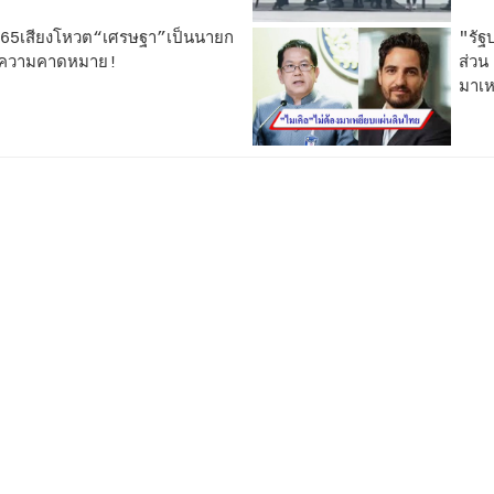
อ165เสียงโหวต“เศรษฐา”เป็นนายก
"รัฐ
ามความคาดหมาย!
ส่วน
มาเห