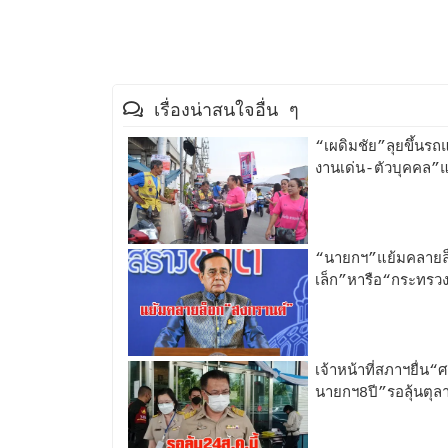
เรื่องน่าสนใจอื่น ๆ
“เผดิมชัย”ลุยขึ้นร
งานเด่น-ตัวบุคคล”แ
“นายกฯ”แย้มคลายล็
เล็ก”หารือ“กระทรวง
เจ้าหน้าที่สภาฯยื่น“
นายกฯ8ปี”รอลุ้นตุล