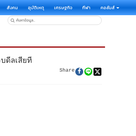
สังคม
อุบัติเหตุ
เศรษฐกิจ
กีฬา
คอลัมส์
บดีลเสียที
Share