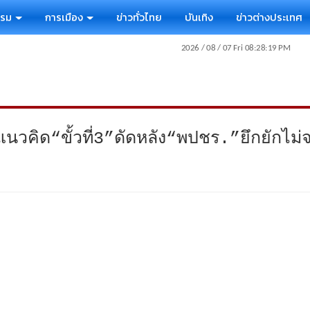
รรม
การเมือง
ข่าวทั่วไทย
บันเทิง
ข่าวต่างประเทศ
นวคิด“ขั้วที่3”ดัดหลัง“พปชร.”ยึกยักไม่จ