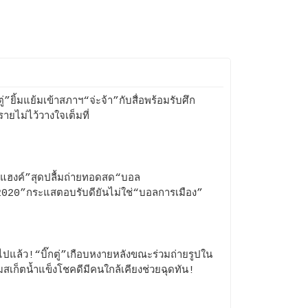
ตู่”ยิ้มแย้มเข้าสภาฯ“จ่ะจ้า”กับสื่อพร้อมรับศึก
รายไม่ไว้วางใจเต็มที่
่ยแฮงค์”สุดปลื้มถ่ายทอดสด“บอล
2020”กระแสตอบรับดียันไม่ใช่“บอลการเมือง”
ไปแล้ว!“บิ๊กตู่”เกือบหงายหลังขณะร่วมถ่ายรูปใน
สเก็ตน้ำแข็งโชคดีมีคนใกล้เคียงช่วยฉุดทัน!