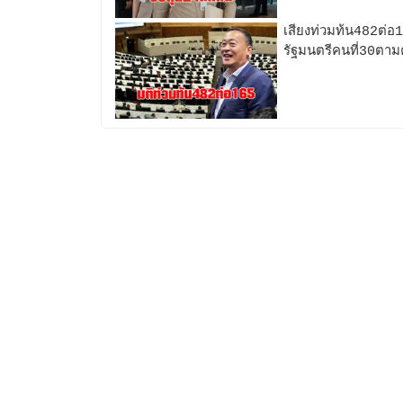
เสียงท่วมท้น482ต่
รัฐมนตรีคนที่30ต