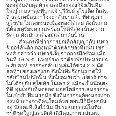
จะอยู่อันดับสุดท้าย แต่เมืองทองก็ยังเป็นทีม
ใหญ่ เกมล่าสุดที่บุกแพ้ บุรีรัมย์ ยูไนเต็ด ก็เล่น
ดี และเหมือนว่าใจจะกลับมาแล้ว ที่ผ่านมา
สุโขทัย ไม่เคยชนะเมืองทองได้เลย ดังนั้นเกม
นี้ต้องเตรียมความพร้อมให้ดีที่สุด เน้นความ
รัดกุม ตั้งเป้าว่าต้องมีแต้มกลับบ้าน
ส่วนกรณีข่าวการยกเลิกสัญญากับ เปตา
ร์ ออร์ลันดิก กองหน้าตัวหลักของทีมนั้น เขต
พงศ์ กล่าวว่า เปตาร์เจ็บจากการฝึกซ้อม เมื่อ
วันที่ 16 พ.ค. แพทย์ระบุว่าต้องพักประมาณ 4-
5 สัปดาห์ อาจจะกลับมาเล่นได้ช่วง 2-3 นัด
สุดท้ายของเลกแรก ดังนั้นทีมจึงอนุญาตให้
กลับบ้านไปพักฟื้น ทั้งนี้ยอมรับว่า เปตาร์ อาจ
ไม่ได้อยู่กับ สุโขทัย ในเลก 2 แม้จะเป็นนักเตะ
ที่ดี ทุ่มเทกับทีมตลอด แต่สไตล์การเล่นอาจจะ
ไม่เข้ากับทีมมากนัก ซึ่งทีมอาจจะต้องมองหาก
องหน้าต่างชาติคนใหม่ด้วย ตอนนี้ก็มีคุยๆกัน
อยู่ นักเตะที่เล็งไว้นั้น มีประสบการณ์ในทีม
ชาติชุดใหญ่และผีเท้าดีมีคุณภาพแน่นอน