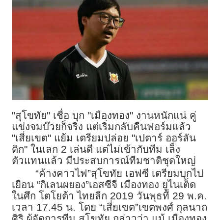
"สุโขทัย" เชื่อ บุก "เมืองทอง" งานหนักแน่ คู่
แข่งจมบ๊วยก็จริง แต่เริ่มกลับคืนฟอร์มแล้ว
"เสี่ยเขต" แย้ม เตรียมปล่อย "เปตาร์ ออร์ลัน
ดิก" ในเลก 2 เล่นดี แต่ไม่เข้ากับทีม เล็ง
ตัวแทนแล้ว มีประสบการณ์ทีมชาติชุดใหญ่
“ค้างคาวไฟ”สุโขทัย เอฟซี เตรียมบุกไป
เยือน “กิเลนผยอง”เอสซีจี เมืองทอง ยูไนเต็ด
ในศึก โตโยต้า ไทยลีก 2019 วันพุธที่ 29 พ.ค.
เวลา 17.45 น. โดย “เสี่ยเขต”เขตพงศ์ กุลนาถ
ศิริ ผู้จัดการทีม สุโขทัย กล่าวว่า แม้ เมืองทอง