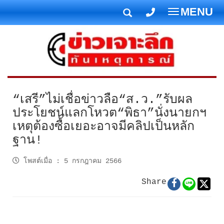
MENU
T
o
g
g
l
e
n
“เสรี”ไม่เชื่อข่าวลือ“ส.ว.”รับผล
a
ประโยชน์แลกโหวต“พิธา”นั่งนายกฯ
v
เหตุต้องซื้อเยอะอาจมีคลิปเป็นหลัก
i
ฐาน!
g
a
โพสต์เมื่อ
:
5 กรกฎาคม 2566
t
i
Share
o
n