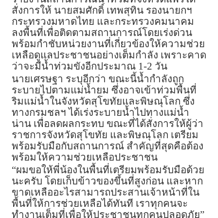
สั่งการให้ นายสมศักดิ์ เทพสุทิน รองนายกฯ
กระทรวงมหาดไทย และกระทรวงคมนาคม
ลงพื้นที่เพื่อติดตามสถานการณ์โดยเร่งด่วน
พร้อมกำชับหน่วยงานที่เกี่ยวข้องให้ความช่วย
เหลือดูแลประชาชนอย่างเต็มกำลัง เพราะคาด
ว่าจะมีน้ำท่วมขังอีกประมาณ 1-2 วัน
นายเศรษฐา ระบุอีกว่า ขณะนี้น้ำกำลังถูก
ระบายไปตามแม่น้ำยม ซึ่งอาจเข้าท่วมพื้นที่
ริมแม่น้ำในจังหวัดสุโขทัยและพิษณุโลก ซึ่ง
ทางกรมชลฯ ได้เร่งระบายน้ำไปทางแม่น้ำ
น่าน เพื่อลดผลกระทบ ขณะที่ได้สั่งการให้ผู้ว่า
ราชการจังหวัดสุโขทัย และพิษณุโลก เตรียม
พร้อมรับมือกับสถานการณ์ สำคัญที่สุดคือต้อง
พร้อมให้ความช่วยเหลือประชาชน
“ผมขอให้พี่น้องในพื้นที่เตรียมพร้อมรับมือด้วย
นะครับ โดยเก็บข้าวของขึ้นที่สูงก่อน และหาก
ขาดเหลืออะไรสามารถประสานเจ้าหน้าที่ใน
พื้นที่ให้การช่วยเหลือได้ทันที เราทุกคนจะ
ทำงานเต็มที่เพื่อให้ประชาชนทุกคนปลอดภัย”