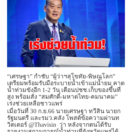
“เศรษฐา” กำชับ “ผู้ว่าฯสุโขทัย-พิษณุโลก”
เตรียมพร้อมรับมือระบายน้ำเข้าแม่น้ำยม คาด
น้ำท่วมขังอีก 1-2 วัน เตือนปชช.เก็บของขึ้นที่
สูง พร้อมสั่ง “สมศักดิ์-มหาดไทย-คมนาคม”
เร่งช่วยเหลือชาวแพร่
เมื่อวันที่ 30 ก.ย.66 นายเศรษฐา ทวีสิน นายก
รัฐมนตรี และรมว.คลัง โพสต์ข้อความผ่านท
วิตเตอร์ @Thavisin ว่า หลังจากตนได้รับ
รายงานสถานการณ์น้ำท่วมที่จังหวัดแพร่ได้