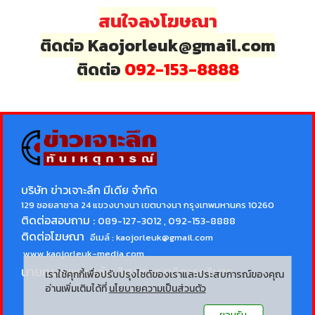
สนใจลงโฆษณา
ติดต่อ Kaojorleuk@gmail.com
ติดต่อ
092-153-8888
บริษัท ข่าวเจาะลึก มีเดีย จำกัด
129 ซอยลาซาล 24 แขวงบางนา เขตบางนา กรุงเทพมหานคร 10260
ติดต่อสอบถาม :
089-127-3012 , 092-153-8888
ติดต่อโฆษณา
อีเมล์ :
kaojorleuk@gmail.com
www.kaojorleuk-media.com
นายกรธนพล วิลัยเลิศ
บรรณาธิการบริหาร
เราใช้คุกกี้เพื่อปรับปรุงไซต์ของเราและประสบการณ์ของคุณ
อ่านเพิ่มเติมได้ที่
นโยบายความเป็นส่วนตัว
ยอมรับ