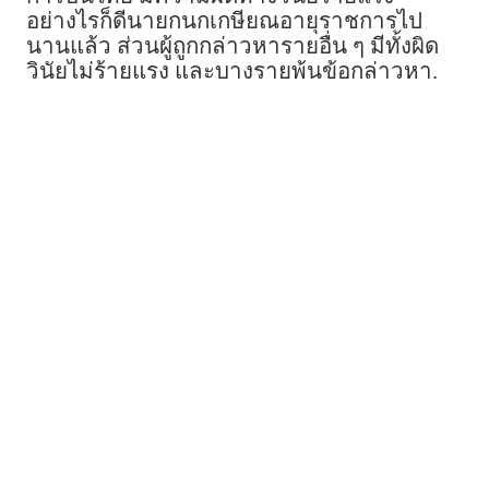
อย่างไรก็ดีนายกนกเกษียณอายุราชการไป
นานแล้ว ส่วนผู้ถูกกล่าวหารายอื่น ๆ มีทั้งผิด
วินัยไม่ร้ายแรง และบางรายพ้นข้อกล่าวหา.