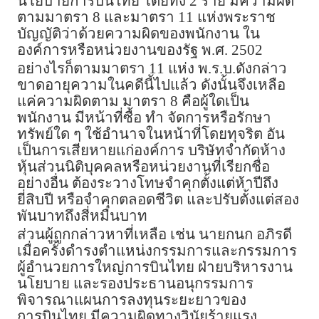
นโยบายการบินไทย โดยทั้ง 2 ราย มีความผิด
ตามมาตรา 8 และมาตรา 11 แห่งพระราช
บัญญัติว่าด้วยความผิดของพนักงาน ใน
องค์การหรือหน่วยงานของรัฐ พ.ศ. 2502
อย่างไรก็ตามมาตรา 11 แห่ง พ.ร.บ.ดังกล่าว
ขาดอายุความในคดีนี้ไปแล้ว ดังนั้นจึงเหลือ
แค่ความผิดตาม มาตรา 8 คือผู้ใดเป็น
พนักงาน มีหน้าที่ซื้อ ทำ จัดการหรือรักษา
ทรัพย์ใด ๆ ใช้อำนาจในหน้าที่โดยทุจริต อัน
เป็นการเสียหายแก่องค์การ บริษัทจำกัดห้าง
หุ้นส่วนนิติบุคคลหรือหน่วยงานที่เรียกชื่อ
อย่างอื่น ต้องระวางโทษจำคุกตั้งแต่ห้าปีถึง
ยี่สิบปี หรือจำคุกตลอดชีวิต และปรับตั้งแต่สอง
พันบาทถึงสี่หมื่นบาท
ส่วนผู้ถูกกล่าวหาที่เหลือ เช่น นายกนก อภิรดี
เมื่อครั้งดำรงตำแหน่งกรรมการและกรรมการ
ผู้อำนวยการใหญ่การบินไทย ฝ่ายบริหารงาน
นโยบาย และรองประธานอนุกรรมการ
พิจารณาแผนการลงทุนระยะยาวของ
การบินไทย มีความผิดทางวินัยร้ายแรง