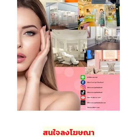
สนใจลงโฆษณา