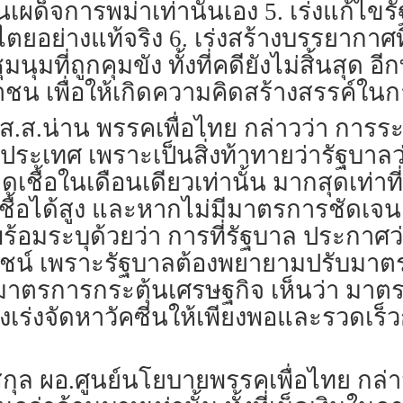
นเผด็จการพม่าเท่านั้นเอง 5. เร่งแก้ไข
ยอย่างแท้จริง 6. เร่งสร้างบรรยากาศท
มที่ถูกคุมขัง ทั้งที่คดียังไม่สิ้นสุด อ
 เพื่อให้เกิดความคิดสร้างสรรค์ในกา
.ส.น่าน พรรคเพื่อไทย กล่าวว่า การระบา
เทศ เพราะเป็นสิ่งท้าทายว่ารัฐบาลว
ิดเชื้อในเดือนเดียวเท่านั้น มากสุดเท่าท
ื้อได้สูง และหากไม่มีมาตรการชัดเจน 
ร้อมระบุด้วยว่า การที่รัฐบาล ประกาศว่า
ะโยชน์ เพราะรัฐบาลต้องพยายามปรับม
ือ มาตรการกระตุ้นเศรษฐกิจ เห็นว่า มา
องเร่งจัดหาวัคซีนให้เพียงพอและรวดเร็วก
ุล ผอ.ศูนย์นโยบายพรรคเพื่อไทย กล่าวว่