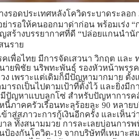
้ทางรอดประเทศหลังโควิดระบาดระลอก 3 
 อย่ารอให้คนออกมาด่าก่อน
พร้อมเร่ง 
รมนูญสร้างบรรยากาศที่ดี “ปล่อยแกนนำน
นแสนราย
รรคเพื่อไทย มีการจัดเสวนา วิกฤต และ
นายพิชัย นริพทะพันธุ์ รองหัวหน้าพรรค
ี่น่าห่วง เพราะแต่เดิมก็มีปัญหามากมาย 
ารถเป็นไปตามเป้าที่ตั้งไว้ และยิ่ง
ีปัญหาแบบลูกโซ่ สำหรับปัญหาการคลัง ป
 หนี้ภาคครัวเรือนทะลุร้อยละ 90 หลาย
้าสู่สภาวะการกู้เงินอีกครั้ง และเห็นว่
ล ทั้งสนามมวย การละเลยบ่อนการพนั
ป้องกันโควิด-19 จากบริษัทที่เหมาะสม 