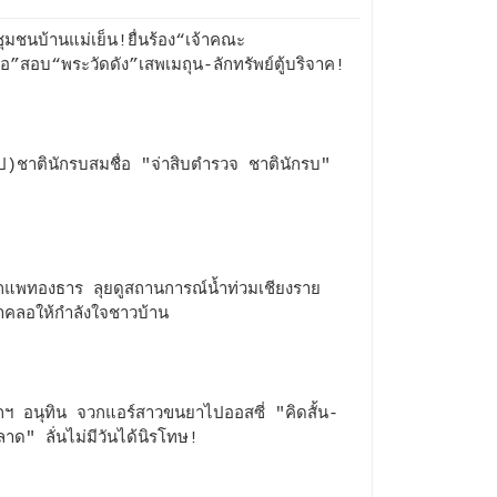
ุมชนบ้านแม่เย็น!ยื่นร้อง“เจ้าคณะ
อ”สอบ“พระวัดดัง”เสพเมถุน-ลักทรัพย์ตู้บริจาค!
ป)ชาตินักรบสมชื่อ "จ่าสิบตำรวจ ชาตินักรบ"
แพทองธาร ลุยดูสถานการณ์น้ำท่วมเชียงราย
าคลอให้กำลังใจชาวบ้าน
ฯ อนุทิน จวกแอร์สาวขนยาไปออสซี่ "คิดสั้น-
ลาด" ลั่นไม่มีวันได้นิรโทษ!