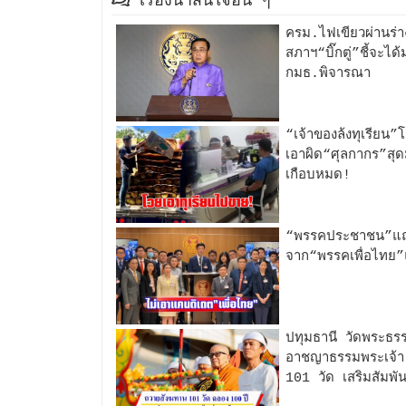
เรื่องน่าสนใจอื่น ๆ
ครม.ไฟเขียวผ่านร่า
สภาฯ“บิ๊กตู่”ชี้จะได้
กมธ.พิจารณา
“เจ้าของล้งทุเรียน”
เอาผิด“ศุลกากร”สุด
เกือบหมด!
“พรรคประชาชน”แถล
จาก“พรรคเพื่อไทย”แ
ปทุมธานี วัดพระธร
อาชญาธรรมพระเจ้า 
101 วัด เสริมสัมพัน