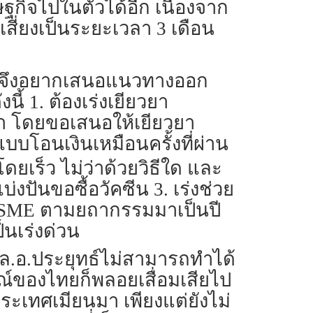
ิจไปในตัวได้อีก เนื่องจาก
สี่ยงเป็นระยะเวลา 3 เดือน
จึงอยากเสนอแนวทางออก
้ 1. ต้องเร่งเยียวยา
า โดยขอเสนอให้เยียวยา
บโอนเงินเหมือนครั้งที่ผ่าน
ยเร็ว ไม่ว่าด้วยวิธีใด และ
งปันขอซื้อวัคซีน 3. เร่งช่วย
ิจ SME ตามยถากรรมมาเป็นปี
็นเร่งด่วน
 พล.อ.ประยุทธ์ไม่สามารถทำได้
ษณ์ของไทยก็พลอยเสื่อมเสียไป
ะเทศเมียนมา เพียงแต่ยังไม่