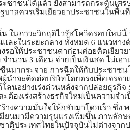
าชนได้แล้ว ยังสามารถกระตุ้นเศรษฐก
บาลควรเริ่มเยียวยาประชาชนในพื้นที่เ
นั้น ในภาวะวิกฤติไวรัสโควิดรอบใหม่นี้
และในระยะกลาง ทั้งหมด 6 แนวทางดังนี
งรอให้ประชาชนด่าก่อนค่อยคิดเยียวย
ำนวน 3 เดือน จ่ายเป็นเงินสด ไม่เอาแบ
ัคซีนมากระจาย การฉีดให้กับประชาชนโด
ผู้นำจะติดต่อบริษัทโดยตรงเพื่อเจรจาแบ่
ต์โลนอย่างเร่งด่วนหลังจากปล่อยธุรก
ละต้องเร่งสร้างธุรกิจใหม่เป็นความจำเป
่งสร้างความมั่นใจให้กลับมาโดยเร็ว ซึ่ง
เมียนมามีความรุนแรงเพิ่มขึ้น ภาพลัก
าติประเทศไทยในปัจจุบันไม่ต่างจากปร