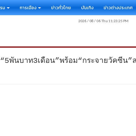
รรม
การเมือง
ข่าวทั่วไทย
บันเทิง
ข่าวต่างประเทศ
ด“5พันบาท3เดือน”พร้อม“กระจายวัคซีน”สร้