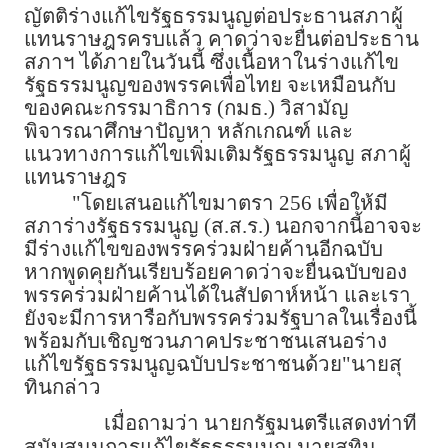
ญัตติร่างแก้ไขรัฐธรรมนูญต่อประธานสภาผู้
แทนราษฎรครบแล้ว คาดว่าจะยื่นต่อประธาน
สภาฯ ได้ภายในวันนี้ ซึ่งเนื้อหาในร่างแก้ไข
รัฐธรรมนูญของพรรคเพื่อไทย จะเหมือนกับ
ของคณะกรรมาธิการ (กมธ.) วิสามัญ
พิจารณาศึกษาปัญหา หลักเกณฑ์ และ
แนวทางการแก้ไขเพิ่มเติมรัฐธรรมนูญ สภาผู้
แทนราษฎร
"โดยเสนอแก้ไขมาตรา 256 เพื่อให้มี
สภาร่างรัฐธรรมนูญ (ส.ส.ร.) นอกจากนี้อาจจะ
มีร่างแก้ไขของพรรคร่วมฝ่ายค้านอีกฉบับ
หากพูดคุยกันเรียบร้อยคาดว่าจะยื่นฉบับของ
พรรคร่วมฝ่ายค้านได้ในสัปดาห์หน้า และเรา
ยังจะมีการหารือกับพรรคร่วมรัฐบาลในเรื่องนี้
พร้อมกับเชิญชวนภาคประชาชนเสนอร่าง
แก้ไขรัฐธรรมนูญฉบับประชาชนด้วย"นายสุ
ทินกล่าว
เมื่อถามว่า นายกรัฐมนตรีแสดงท่าที
สนับสนุนการแก้ไขรัฐธรรมนูญ นายสุทิน