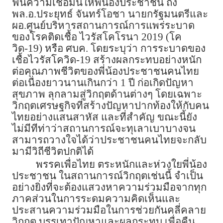
ฟื้นความเชื่อมั่นให้พี่น้องประชาชน ถึง
พล.อ.ประยุทธ์ จันทร์โอชา นายกรัฐมนตรีและ
ผอ.ศูนย์บริหารสถานการณ์การแพร่ระบาด
ของโรคติดเชื้อ ไวรัสโคโรนา 2019 (โค
วิด-19) หรือ ศบค. โดยระบุว่า การระบาดของ
เชื้อไวรัสโควิด-19 สร้างผลกระทบอย่างหนัก
ต่อคุณภาพชีวิตของพี่น้องประชาชนคนไทย
ต่อเนื่องยาวนานเกินกว่า 1 ปี ก่อเกิดปัญหา
สุขภาพ ลุกลามสู่วิกฤตด้านต่างๆ โดยเฉพาะ
วิกฤตเศรษฐกิจที่สร้างปัญหาปากท้องให้กับคน
ไทยอย่างแสนสาหัส และที่สำคัญ ขณะนี้ยัง
ไม่มีทีท่าว่าสถานการณ์จะทุเลาเบาบางจน
สามารถวางใจได้ว่าประชาชนคนไทยจะกลับ
มามีวิถีชีวิตปกติได้
พรรคเพื่อไทย ตระหนักและห่วงใยพี่น้อง
ประชาชน ในสถานการณ์วิกฤตเช่นนี้ จำเป็น
อย่างยิ่งที่จะต้องแสวงหาความร่วมมือจากทุก
ภาคส่วนในการระดมความคิดเห็นและ
ประสานความร่วมมือในการช่วยกันคลี่คลาย
วิกฤต บรรเทาปัญหาและผลกระทบ เพื่อคืน