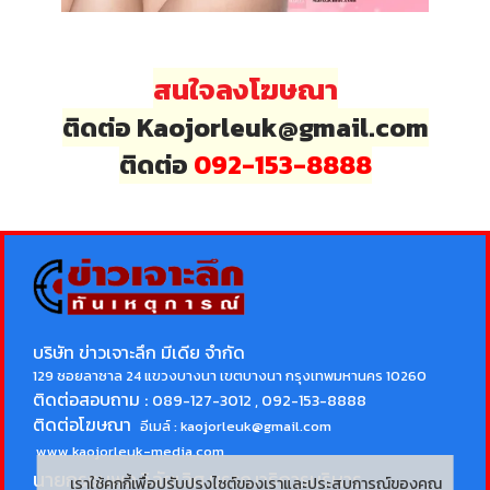
สนใจลงโฆษณา
ติดต่อ Kaojorleuk@gmail.com
ติดต่อ
092-153-8888
บริษัท ข่าวเจาะลึก มีเดีย จำกัด
129 ซอยลาซาล 24 แขวงบางนา เขตบางนา กรุงเทพมหานคร 10260
ติดต่อสอบถาม :
089-127-3012 , 092-153-8888
ติดต่อโฆษณา
อีเมล์ :
kaojorleuk@gmail.com
www.kaojorleuk-media.com
นายกรธนพล วิลัยเลิศ
บรรณาธิการบริหาร
เราใช้คุกกี้เพื่อปรับปรุงไซต์ของเราและประสบการณ์ของคุณ