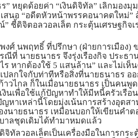
ร” หยุดด้อยค่า “เงินดิจิทัล” เลิกมอง
้อเสนอ “อดีตหัวหน้าพรรคอนาคตใหม่” 
์” ชี้ดิจิตอลวอลเล็ต กระตุ้นเศรษฐกิจเร่
อมพงศ์ นพฤทธิ์ ที่ปรึกษา (ฝ่ายการเมือ
งกรณีที่ นายธนาธร จึงรุ่งเรืองกิจ ปร
ร หากต้องใช้ 5 แสนล้าน” และไม่เห็นด้
ไม่แปลกใจกับท่าทีหรือสิ่งที่นายธนาธร
าวไกล ก็ในเมื่อนายธนาธร เป็นคนพูดเ
เงินเพื่อใช้แก้ปัญหาทำให้มีหนี้ครัวเร
ัญหาเหล่านี้โดยมุ่งเน้นการสร้างอุตส
นายธนาธร เหมือนบอกให้เขียนคำตอบเดิ
บาลชุดเดิมได้ทำมาหมดแล้ว
รดิจิทัลวอลเล็ตเป็นเครื่องมือในการก