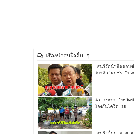
เรื่องน่าสนใจอื่น ๆ
“สนธิรัตน์”ปัดตอบ
สมาชิก“พปชร.”บอก
สภ.กงหรา จังหวัดพั
ป้องกันโควิด 19
“สนธิ”ยื่นป.ป.ช.สอ