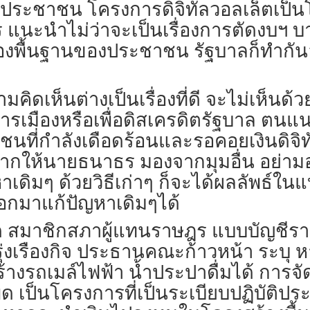
ระชาชน โครงการดิจิทัลวอลเล็ตเป็นโ
ร แนะนำไม่ว่าจะเป็นเรื่องการตัดงบฯ บา
เรื่องพื้นฐานของประชาชน รัฐบาลก็ทำกันอ
คิดเห็นต่างเป็นเรื่องที่ดี จะไม่เห็นด้
ทางการเมืองหรือเพื่อดิสเครดิตรัฐบาล 
ชนที่กำลังเดือดร้อนและรอคอยเงินดิจิทั
อยากให้นายธนาธร มองจากมุมอื่น อย่
หาเดิมๆ ด้วยวิธีเก่าๆ ก็จะได้ผลลัพธ์ใ
ออกมาแก้ปัญหาเดิมๆได้
ด สมาชิกสภาผู้แทนราษฎร แบบบัญชีรายช
รุ่งเรืองกิจ ประธานคณะก้าวหน้า ระบุ
้างรถเมล์ไฟฟ้า น้ำประปาดื่มได้ การจ
ด เป็นโครงการที่เป็นระเบียบปฏิบัติปร