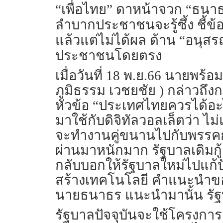
“เพื่อไทย” ดาหน้าจวก “ธนาธ
ลำบากประชาชนจะรู้ซึ้ง ชี้ข
แล้วแต่ไม่ได้ผล ด้าน “อนุสรณ
ประชาชนโดยตรง
เมื่อวันที่ 18 พ.ย.66 นายพร้
ภูมิธรรม เวชยชัย ) กล่าวถึ
หัวข้อ “ประเทศไทยควรได้อะไ
มาใช้กับดิจิทัลวอลเล็ตว่า 
จะทำงานคู่ขนานไปกับพรรคก้
ผ่านมาหนักมาก รัฐบาลเดิมกู้
กลับบอกให้รัฐบาลใหม่ไปแก้ป
สร้างเทคโนโลยี คำแนะนำของ
นายธนาธร แนะนำมานั้น รัฐ
รัฐบาลปัจจุบันจะใช้โครงกา