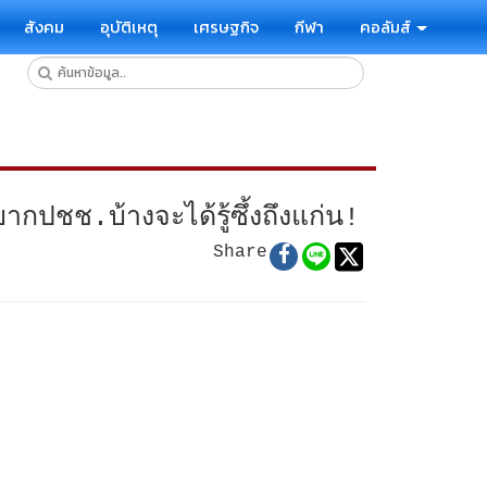
สังคม
อุบัติเหตุ
เศรษฐกิจ
กีฬา
คอลัมส์
กปชช.บ้างจะได้รู้ซึ้งถึงแก่น!
Share