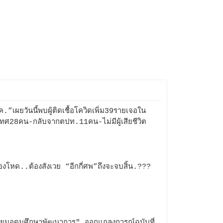
.”เผยวันนี้พบผู้ติดเชื้อโควิดเพิ่ม39รายเจอใน
ทศ28คน-กลับจากตปท.11คน-ไม่มีผู้เสียชีวิต
้องโหด..ต้องสังเวย “อีกกี่ศพ”ถึงจะจบสิ้น.???
ียมอุดมศึกษาพัฒนาการ" ออกแถลงการณ์ฉบับที่