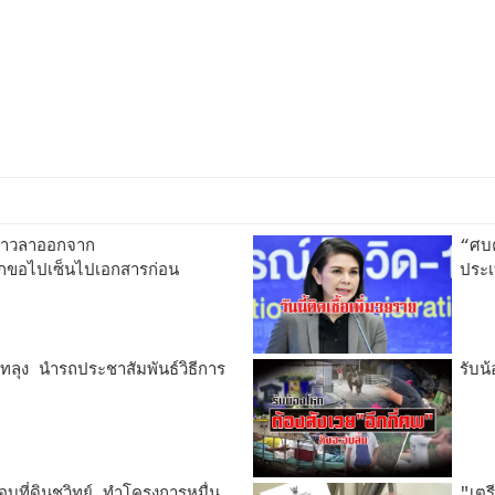
ข่าวลาออกจาก
“ศบค
ขอไปเซ็นไปเอกสารก่อน
ประเ
ทลุง นำรถประชาสัมพันธ์วิธีการ
รับน
บที่ดินชูวิทย์ ทำโครงการหมื่น
"เตร