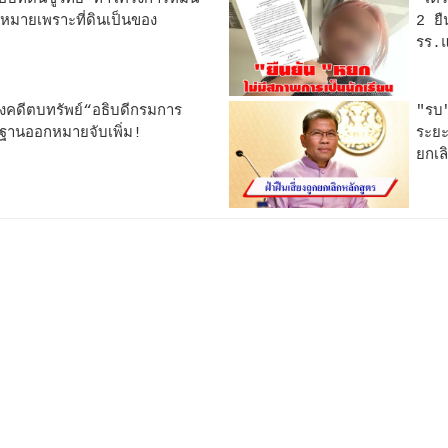
หมายเพราะที่ดินเป็นของ
2 ยื
รร.แ
างคดีตบทรัพย์“อธิบดีกรมการ
"รบ"
ฐานออกหมายจับเพิ่ม!
ระยะ
ยกเล