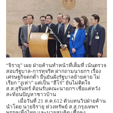
“จิรายุ” เผย ฝ่ายค้านทำหน้าที่เต็มที่ เน้นตรวจ
สอบรัฐบาล-การทุจริต ฝากถามนายกฯ เรื่อง
เศรษฐกิจตกต่ำ ยืนยันฝั่งรัฐบาลย้ายค่าย ไม่
เรียก “งูเห่า” แต่เป็น “ฮีโร่” ยันไม่ติดใจ
ส.ส.สุรินทร์ ต้อนรับคณะนายกฯ เชื่อแค่หวัง
สะท้อนปัญหาชาวบ้าน
เมื่อวันที่ 21 ส.ค.612 ตัวแทนวิปฝ่ายค้าน
นำโดย นายจิรายุ ห่วงทรัพย์ ส.ส.กรุงเทพฯ
พรรคเพื่อไทย และนายสมคิด เชื้อคง