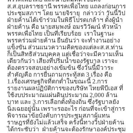
ส.ส.อุบลราชธานี พรรคเพื่อไทย แถลงก่อนการ
ประชุมสภาฯ โดย นายจิรายุ กล่าวว่า วันนี้วิป
ฝ่ายค้านได้เข้าร่วมในพิธีโปรดเกล้าฯ ตั้งผู้นำ
ฝ่ายค้าน คือ นายสมพงษ์ อมรวิวัฒน์ หัวหน้า
พรรคเพื่อไทย เป็นที่เรียบร้อย เราในฐานะ
พรรคร่วมฝ่ายค้าน ยืนยันว่า จะทำงานอย่าง
แข็งขัน ส่วนแนวความคิดของแต่ละส.ส.ท่าน
ก็เป็นสิทธิส่วนบุคคล แต่เชื่อว่าจะมีความเห็น
เดียวกันว่า เสียงที่ปริ่มน้ำของรัฐบาล เราจะ
ต้องตรวจสอบอย่างเข้มข้น ซึ่งวันนี้มีวาระ
สำคัญคือ การยื่นถามกระทู้สด 3 เรื่อง คือ
1.เรื่องเศรษฐกิจที่ตกต่ำในขณะนี้ 2.การ
รายงานผลปฏิบัติการของบริษัท ไทยพีบีเอส ที่
ใช้งบประมาณแผ่นดินประมาณ 2,000 ล้าน
บาท และ 3.การเลือกตั้งท้องถิ่น ซึ่งรัฐบาลยัง
นิ่งเฉยอยู่นั้น เพราะรออะไร ก่อนที่จะเข้าสู่การ
พิจารณาข้อบังคับการประชุมสภาผู้แทน
ราษฎรที่ยังไม่แล้วเสร็จ ครั้งนี้ทางวิปฝ่ายค้าน
ได้กระชับว่า ฝ่ายค้านจะต้องรักษาองค์ประชุม