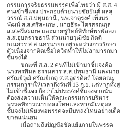
กรรมการจริยธรรมพรรคเพื่อไทยว่า มี ส.ส. 4
คนเข้าชี้แจง ประกอบด้วยนายชัยยันต์ ผลสุ
วรรณ์ ส.ส.ปทุมธานี , นพ.จาตุรงค์ เพ็งนร
พัฒน์ ส.ส.ศรีสะเกษ , นายธีระ ไตรสรณกุล
ส.ส.ศรีสะเกษ และนายชูวิทย์พิทักษ์พรพัลลภ
ส.ส.อุบลราชธานี ส่วนนายวุฒิชัย กิตติ
ธเนศวร ส.ส.นครนายก อยู่ระหว่างการรักษา
ตัวเนื่องจากติดเชื้อโควิดทำให้ไม่สามารถมา
ชี้แจงได้
ขณะที่ ส.ส. 2 คนที่ไม่เข้ามาชี้แจงคือ
นางพรพิมล ธรรมสาร ส.ส.ปทุมธานี และนาย
ศรัณย์วุฒิ ศรัณย์เกตุ ส.ส.อุตรดิตถ์ โดยคณะ
กรรมการฯให้เวลาถึงวันที่ 13 ก.ย. แต่หากทั้งคู่
ไม่เข้าชี้แจง ถือว่าไม่ประสงค์ชี้แจงจากนั้น
ต้องส่งความเห็นให้คณะกรรมการบริหาร
พรรคพิจารณาบทลงโทษและหากมีเหตุผล
ชี้แจงไม่เพียงพอพรรคจะมีบทลงโทษอย่างเด็ด
ขาดแน่นอน
เมื่อถามถึงปัญข้อขัดแย้งภายในพรรค