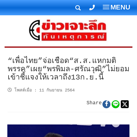
MENU
T
o
g
g
l
e
n
“เพื่อไทย”จ่อเชือด“ส.ส.แหกมติ
a
พรรค”เผย“พรพิมล-ศรัณวุฒิ”ไม่ยอม
v
เข้าชี้แจงให้เวลาถึง13ก.ย.นี้
i
g
โพสต์เมื่อ
:
11 กันยายน 2564
a
t
Share
i
o
n