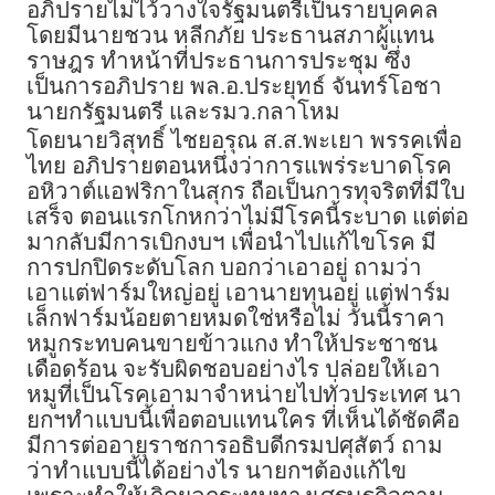
อภิปรายไม่ไว้วางใจรัฐมนตรีเป็นรายบุคคล
โดยมีนายชวน หลีกภัย ประธานสภาผู้แทน
ราษฎร ทำหน้าที่ประธานการประชุม ซึ่ง
เป็นการอภิปราย พล.อ.ประยุทธ์ จันทร์โอชา
นายกรัฐมนตรี และรมว.กลาโหม
โดยนายวิสุทธิ์ ไชยอรุณ ส.ส.พะเยา พรรคเพื่อ
ไทย อภิปรายตอนหนึ่งว่าการแพร่ระบาดโรค
อหิวาต์แอฟริกาในสุกร ถือเป็นการทุจริตที่มีใบ
เสร็จ ตอนแรกโกหกว่าไม่มีโรคนี้ระบาด แต่ต่อ
มากลับมีการเบิกงบฯ เพื่อนำไปแก้ไขโรค มี
การปกปิดระดับโลก บอกว่าเอาอยู่ ถามว่า
เอาแต่ฟาร์มใหญ่อยู่ เอานายทุนอยู่ แต่ฟาร์ม
เล็กฟาร์มน้อยตายหมดใช่หรือไม่ วันนี้ราคา
หมูกระทบคนขายข้าวแกง ทำให้ประชาชน
เดือดร้อน จะรับผิดชอบอย่างไร ปล่อยให้เอา
หมูที่เป็นโรคเอามาจำหน่ายไปทั่วประเทศ นา
ยกฯทำแบบนี้เพื่อตอบแทนใคร ที่เห็นได้ชัดคือ
มีการต่ออายุราชการอธิบดีกรมปศุสัตว์ ถาม
ว่าทำแบบนี้ได้อย่างไร นายกฯต้องแก้ไข