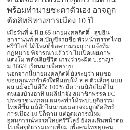
พร้อมทำนายชะตาตัวเอง อาจถูก
ตัดสิทธิทางการเมือง 10 ปี
เมื่อวันที่ 4 มิ.ย.65 นายมงคลกิตติ์
สุขธิน
ธารานนท์ ส.ส.บัญชีรายชื่อ หัวหน้าพรรคไทย
ศรีวิไลย์ ได้โพสต์ข้อความระบุว่า แจ้งทีม
กฎหมาย พิจารณาแล้วว่า ไม่เปิดเผยภาพ
แตงโม หลังเสียชีวิต เกรงว่าจะผิด ป.อาญา
ม.366/4 เรียนมาเพื่อทราบ
นอกจากนี้นายมงคลกิตติ์ ยังระบุว่า ผมขอ
ขอบคุณทุกกำลังใจที่มอบให้ ส.ส.ตัวเล็กๆ แบบ
ผม แม้จะไม่ดีถึง 100% มีความนิสัยไม่ดีใน
ตนเองบ้างอาทิ แม่ลีน่าจัง สมาชิกพรรค FC
ประชาชนทุกคน ผมจะทำให้ระบบยุติธรรม
ไทยดีขึ้น แม้อีกไม่นานผมอาจจะถูกตัดสิทธิ
การเมือง 10 ปีก็ตาม แต่อุดมการณ์ผม
อุดมการณ์พรรคไทยศรีวิไลย์ ยังคงเดินหน้าต่อ
ไปเพื่อยุติธรรมเท่าเทียม เพื่อคนไทยทุกคน