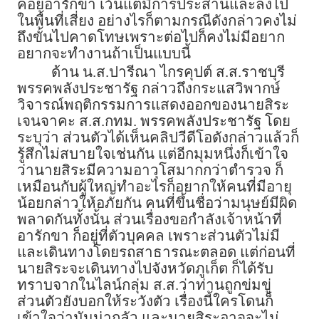
คอยอารักขา เว้นแต่มีการประสานและลงไป
ในพื้นที่เสี่ยง อย่างไรก็ตามกรณีดังกล่าวคงไม่
ถึงขั้นไปคาดโทษเพราะต่อไปก็คงไม่มีอยาก
อยากจะทำงานถ้าเป็นแบบนี้
ด้าน น.ส.ปารีณา ไกรคุปต์ ส.ส.ราชบุรี
พรรคพลังประชารัฐ กล่าวถึงกระแสวิพากษ์
วิจารณ์พฤติกรรมการแสดงออกของนายสิระ
เจนจาคะ ส.ส.กทม. พรรคพลังประชารัฐ โดย
ระบุว่า ส่วนตัวได้เห็นคลิปวีดีโอดังกล่าวแล้วก็
รู้สึกไม่สบายใจเช่นกัน แต่อีกมุมหนึ่งก็เข้าใจ
ว่านายสิระมีความอาวุโสมากกว่าตำรวจ ก็
เหมือนกับผู้ใหญ่ทำอะไรก็อยากให้คนที่มีอายุ
น้อยกล่าวให้อภัยกัน คนที่ขึ้นชื่อว่ามนุษย์มีผิด
พลาดกันทั้งนั้น ส่วนเรื่องขอกำลังเจ้าหน้าที่
อารักขา ก็อยู่ที่ตัวบุคคล เพราะส่วนตัวไม่มี
และเดินทางโดยรถสาธารณะตลอด แต่ก่อนที่
นายสิระจะเดินทางไปจังหวัดภูเก็ต ก็ได้รับ
ทราบจากในไลน์กลุ่ม ส.ส.ว่าท่านถูกข่มขู่
ส่วนตัวยังบอกให้ระวังตัว เรื่องนี้ใครโดนก็
เข้าใจว่ามันน่ากลัว และนายสิระอาจจะไม่