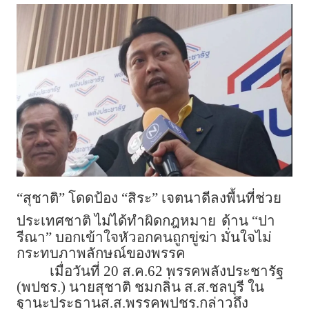
“สุชาติ” โดดป้อง “สิระ” เจตนาดีลงพื้นที่ช่วย
ประเทศชาติ ไม่ได้ทำผิดกฎหมาย
ด้าน “ปา
รีณา” บอกเข้าใจหัวอกคนถูกขู่ฆ่า มั่นใจไม่
กระทบภาพลักษณ์ของพรรค
เมื่อวันที่ 20 ส.ค.62 พรรคพลังประชารัฐ
(พปชร.) นายสุชาติ ชมกลิ่น ส.ส.ชลบุรี ใน
ฐานะประธานส.ส.พรรคพปชร.กล่าวถึง