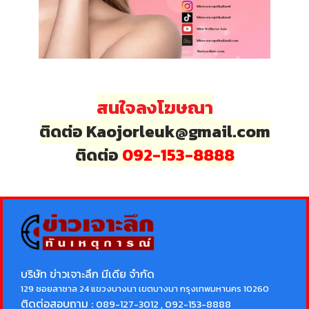
สนใจลงโฆษณา
ติดต่อ Kaojorleuk@gmail.com
ติดต่อ
092-153-8888
บริษัท ข่าวเจาะลึก มีเดีย จำกัด
129 ซอยลาซาล 24 แขวงบางนา เขตบางนา กรุงเทพมหานคร 10260
ติดต่อสอบถาม :
089-127-3012 , 092-153-8888