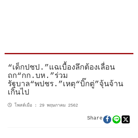
“เด็กปชป.”แฉเบื้องลึกต้องเลื่อน
ถก“กก.บห.”ร่วม
รัฐบาล“พปชร.”เหตุ“บิ๊กตู่”จุ้นจ้าน
เกินไป
โพสต์เมื่อ
:
29 พฤษภาคม 2562
Share