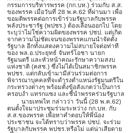
กรรมการบริหารพรรค (กก.บห.) ร่วมกับ ส.ส.​
ของพรรค เมื่อวันที่ 28 พ.ค.62 ที่ผ่านมา เพื่อ
ขอมติพรรคต่อการเข้าร่วมรัฐบาลกับพรรค
พลังประชารัฐ (พปชร.) ต้องเลื่อนออกไป โดย
ระบุว่าไม่ใช่ความผิดของพรรค ปชป. แต่เกิด
จากความไม่ชัดเจนของพรรคแกนนำจัดตั้ง
รัฐบาล อีกทั้งแสดงความไม่สบายใจต่อท่าที
ของ พล.อ.ประยุทธ์ จันทร์โอชา นายก
รัฐมนตรี และหัวหน้าคณะรักษาความสงบ
แห่งชาติ (คสช.) ซึ่งไม่ได้เป็นสมาชิกพรรค
พปชร. แต่กลับเข้ามามีส่วนร่วมต่อการ
พิจารณาบุคคลที่จะดำรงตำแหน่งรัฐมนตรีใน
กระทรวงต่างๆ พร้อมตั้งข้อสังเกตว่าเป็นการ
ครอบงำ แทรกแซง และชี้นำพรรคร่วมรัฐบาล
นายเทพไท กล่าวว่า วันนี้ (28 พ.ค.62)
ตนตั้งใจมาประชุมร่วมระหว่าง กก.บห. กับ
ส.ส.ของพรรค เพื่อหาคำตอบให้พี่น้อง
ประชาชน จะได้ทราบว่าพรรค ปชป. จะร่วม
รัฐบาลกับพรรค พปชร.หรือไม่ แต่น่าเสียดาย