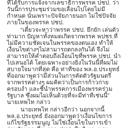
ที่ได้รับการแจ้งจากเลขาธิการพรรค ปชป. ว่า
วันนี้การประชุมร่วมขอเลื่อนไปโดยไม่มี
กำหนด นั่นเพราะปัจจัยภายนอก ไม่ใช่ปัจจัย
ภายในของพรรค ปชป.
“เดี๋ยวจะหาว่าพรรค ปชป. ยึกยัก เล่นตัว
ท่ามาก ปัญหาทั้งหมดเกิดจากพรรค พปชร.ที่
ไม่มีความชัดเจนในพรรคของตนเอง ทำให้
เงื่อนไขต่างๆไม่สามารถตกลงกันได้ จึงไม่
สามารถให้คำตอบถึงเงื่อนไขที่พรรค ปชป. นำ
ไปเสนอได้ โดยเฉพาะอย่างยิ่งในวันนี้ที่ผมไม่
สบายใจมากที่สุด คือ ท่าทีของ พล.อ.ประยุทธ์
ที่ออกมาพูดว่ามีส่วนในการคัดตัวรัฐมนตรี
จากพรรคต่างๆ ผมคิดว่าเป็นการก้าวก่าย
ครอบงำ และชี้นำพรรคการเมืองพรรคร่วม
รัฐบาล ซึ่งผมไม่เห็นด้วยที่จะมีท่าทีเช่นนี้”
นายเทพไท กล่าว
นายเทพไท กล่าวอีกว่า นอกจากนี้
พล.อ.ประยุทธ์ ยังออกมาพูดว่าเงื่อนไขการ
แก้ไขรัฐธรรมนูญ ไม่ใช่เงื่อนไขในการเข้า