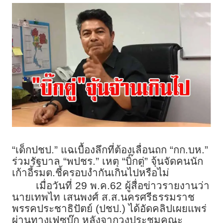
“เด็กปชป.” แฉเบื้องลึกที่ต้องเลื่อนถก “กก.บห.”
ร่วมรัฐบาล “พปชร.” เหตุ “บิ๊กตู่” จุ้นจัดคนนัก
เก้าอี้รมต.ชี้ครอบงำกันเกินไปหรือไม่
เมื่อวันที่ 29 พ.ค.62 ผู้สื่อข่าวรายงานว่า
นายเทพไท เสนพงศ์ ส.ส.นครศรีธรรมราช
พรรคประชาธิปัตย์ (ปชป.) ได้อัดคลิปเผยแพร่
ผ่านทางเฟซบุ๊ก หลังจากวงประชุมคณะ