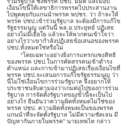
ร่วมรัฐบาล ซึ่งพรรค ปชป. มีมติ และมอบ
เงื่อนไขนี้ให้เลขาธิการพรรคไปประสานงาน
ไปพูดคุยกับแกนนำพรรค พปชร. ว่า ถ้าจะให้
พรรค ปชป.เข้าร่วมรัฐบาล จะต้องมีการแก้ไข
รัฐธรรมนูญ แต่วันนี้ พล.อ.ประยุทธ์ ปฏิเสธ
อย่างไม่มีเยื่อใย แล้วจะให้พวกตนเข้าใจว่า
อย่างไรว่าเขากำลังปฏิเสธข้อเสนอของพรรค
ปชป.ทั้งหมดใช่หรือไม่
“โดยเฉพาะอย่างยิ่งการแทรกแซงสิทธิ
ของพรรค ปชป.ในการคัดสรรคนเข้าดำรง
ตำแหน่ง และการเข้ามาปฏิเสธเรื่องเงื่อนไขที่
พรรค ปชป.จะเสนอการแก้ไขรัฐธรรมนูญ ว่า
นี่ไม่ใช่เงื่อนไขการร่วมรัฐบาล จึงอยากให้
ประชาชนจับตามองว่าเกมต่อไปของการร่วม
รัฐบาล การจัดตั้งรัฐบาลของขั้วนี้จะเป็นไป
อย่างไร ยืนยันว่าความผิดทั้งหมดไม่ใช่ของ
พรรค ปชป. ความผิดทั้งหมดเป็นของพรรค
แกนนำที่จะจัดตั้งรัฐบาล ไม่มีความชัดเจน มี
ปัญหากันภายในพรรค” นายเทพไท กล่าว