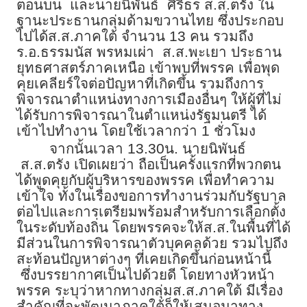
ตอนบน และนายนิพันธ์ ศิริธร ส.ส.ตรัง ใน
ฐานะประธานกลุ่มด้ามขวานไทย ซึ่งประกอบ
ไปได้ส.ส.ภาคใต้ จำนวน 13 คน รวมถึง
ร.อ.ธรรมนัส พรหมเผ่า ส.ส.พะเยา ประธาน
ยุทธศาสตร์ภาคเหนือ เข้าพบที่พรรค เพื่อพุด
คุยเคลียร์ใจต่อปัญหาที่เกิดขึ้น รวมถึงการ
พิจารณาตำแหน่งทางการเมืองอื่นๆ ให้ผู้ที่ไม่
ได้รับการพิจารณาในตำแหน่งรัฐมนตรี ได้
เข้าไปทำงาน โดยใช้เวลากว่า 1 ชั่วโมง
จากนั้นเวลา 13.30น. นายนิพันธ์
ส.ส.ตรัง เปิดเผยว่า ถือเป็นครั้งแรกที่พวกตน
ได้พูดคุยกับผู้บริหารของพรรค เพื่อทำความ
เข้าใจ ทั้งในเรื่องขอการทำงานร่วมกับรัฐบาล
ต่อไปและการเตรียมพร้อมสำหรับการเลือกตั้ง
ในระดับท้องถิ่น โดยพรรคจะให้ส.ส.ในพื้นที่ได้
มีส่วนในการพิจารณาตัวบุคคลด้วย รวมไปถึง
สะท้อนปัญหาต่างๆ ที่เคยเกิดขึ้นก่อนหน้านี้
ซึ่งบรรยากาศเป็นไปด้วยดี โดยทางหัวหน้า
พรรค ระบุว่าหากทางกลุ่มส.ส.ภาคใต้ มีเรื่อง
สำคัญที่จะพัฒนาภาคใต้ก็ให้เสนอมาทาง