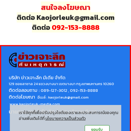
สนใจลงโฆษณา
ติดต่อ Kaojorleuk@gmail.com
ติดต่อ
092-153-8888
บริษัท ข่าวเจาะลึก มีเดีย จำกัด
129 ซอยลาซาล 24 แขวงบางนา เขตบางนา กรุงเทพมหานคร 10260
ติดต่อสอบถาม :
089-127-3012 , 092-153-8888
ติดต่อโฆษณา
อีเมล์ :
kaojorleuk@gmail.com
www.kaojorleuk-media.com
นายกรธนพล วิลัยเลิศ
บรรณาธิการบริหาร
เราใช้คุกกี้เพื่อปรับปรุงไซต์ของเราและประสบการณ์ของคุณ
อ่านเพิ่มเติมได้ที่
นโยบายความเป็นส่วนตัว
ยอมรับ