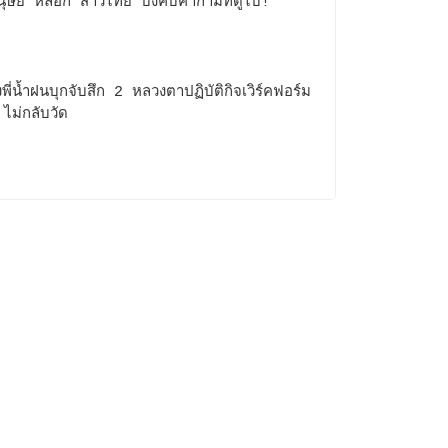
นุษย์”หลอก“สาวไทย”บังคับค้ากามที่ดูไบ!
พี่น้ำฝนบุกจับสึก 2 หลวงตาปฏิบัติกิจเวิร์คฟอร์ม
ไม่กลับวัด