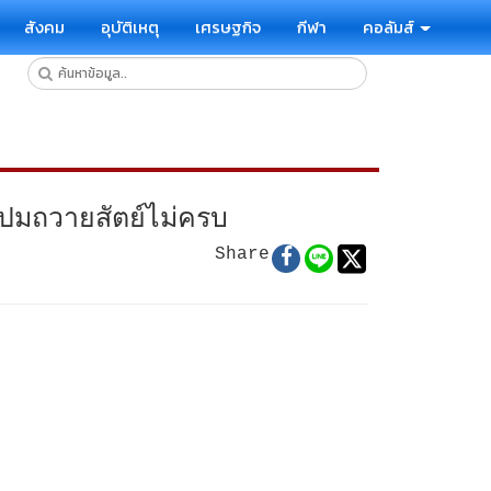
สังคม
อุบัติเหตุ
เศรษฐกิจ
กีฬา
คอลัมส์
ปมถวายสัตย์ไม่ครบ
Share