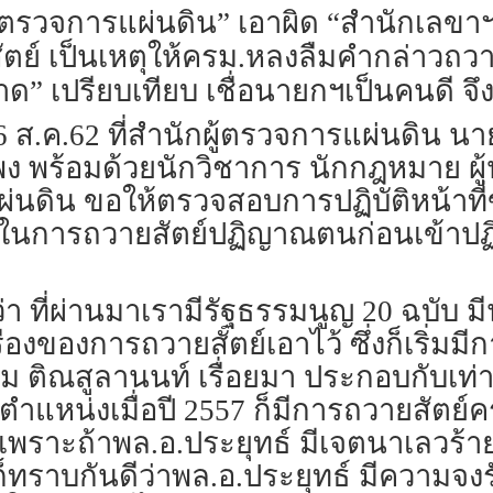
ู้ตรวจการแผ่นดิน” เอาผิด “สำนักเลขา
ย์ เป็นเหตุให้ครม.หลงลืมคำกล่าวถวายส
ด” เปรียบเทียบ เชื่อนายกฯเป็นคนดี จ
่ 26 ส.ค.62 ที่สำนักผู้ตรวจการแผ่นดิน น
 พร้อมด้วยนักวิชาการ นักกฎหมาย ผ
รแผ่นดิน ขอให้ตรวจสอบการปฏิบัติหน้า
นการถวายสัตย์ปฏิญาณตนก่อนเข้าปฏิบั
่า ที่ผ่านมาเรามีรัฐธรรมนูญ 20 ฉบับ ม
รื่องของการถวายสัตย์เอาไว้ ซึ่งก็เริ่มม
รม ติณสูลานนท์ เรื่อยมา ประกอบกับเท่
บตำแหน่งเมื่อปี 2557 ก็มีการถวายสัตย์คร
า เพราะถ้าพล.อ.ประยุทธ์ มีเจตนาเลวร้า
็ทราบกันดีว่าพล.อ.ประยุทธ์ มีความจงรัก