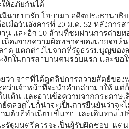
ให้อภัยกันได้
กรณีนายบารัก โอบามา อดีตประธานาธิบด
อเมื่อวันอังคารที่ 20 ม.ค. 52 หลังการ
ดงาน และอีก 10 ล้านที่ชมผ่านการถ่ายท
น เนื่องจากความผิดพลาดของนายจอห์น 
าด แตกต่างไปจากที่รัฐธรรมนูญของส
ชะงักในการสาบานตนรอบแรก และขอให
วยว่า จากที่ได้ดูคลิปการถวายสัตย์ของพ
อว่าเจ้าหน้าที่จะนำคำกล่าวมาให้ แต่ก
จะตื่นเต้น และอ่านข้อความจากกระดาษเล
ตย์ตลอดไปก็น่าจะเป็นการยืนยันว่าจะไม่มี
มารวมตัวที่ทำเนียบ ขึ้นรถ และเดินทาง
ัฐมนตรีควรจะเป็นผู้รับผิดชอบ แต่นาย