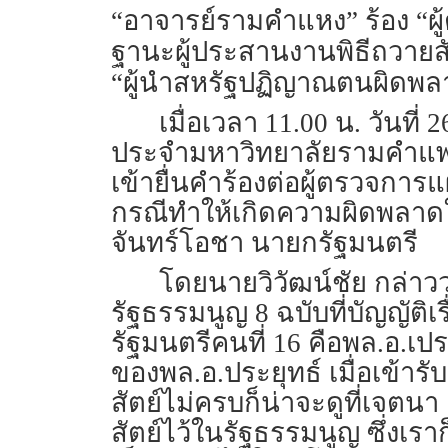
“อาจารย์รามคำแหง” ร้อง “ผ
ฐานะผู้ประสานงานพิธีถวายสัต
“ผู้นำสหรัฐปฏิญาณตนผิดพลา
เมื่อเวลา 11.00 น. วันที
ประจำมหาวิทยาลัยรามคำแพง
เข้ายื่นคำร้องต่อผู้ตรวจกา
กรณีทำให้เกิดความผิดพลาดใ
จันทร์โอชา นายกรัฐมนตรี
โดยนายวิวัฒน์ชัย กล่าวว
รัฐธรรมนูญ 8 ฉบับที่บัญญัติเ
รัฐมนตรีคนที่ 16 คือพล.อ.เป
ของพล.อ.ประยุทธ์ เมื่อเข้ารั
สัตย์ไม่ครบก็น่าจะดูที่เจตน
สัตย์ไว้ในรัฐธรรมนูญ ซึ่งเราก