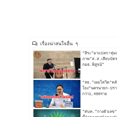
เรื่องน่าสนใจอื่น ๆ
“สิระ”มาแปลก!ทุ่มเ
ภาพ“ส.ส.เสียบบัตร
กมธ.พิสูจน์”
“สธ.”เผยโควิด“คลัส
โยง“นครนายก-ปราจีน
กว่า1,400ราย
“ศบค.”กางตัวเลข“10จ