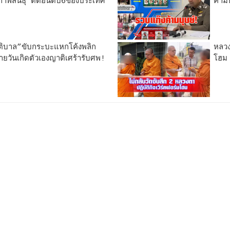
กาฬสินธุ์”ติดอันดับ6ของประเทศ
ค้าม
ิบาล”ขับกระบะแหกโค้งพลิก
หลวง
้ายวันเกิดตัวเองญาติเศร้ารับศพ!
โฮม 