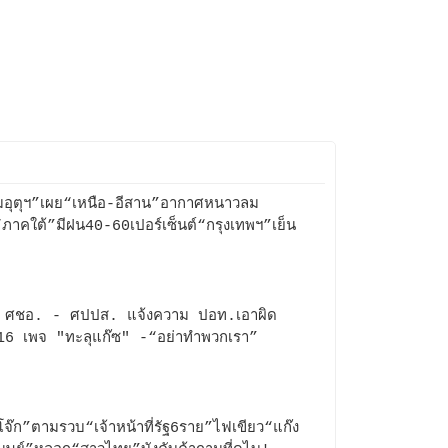
อุตุฯ”เผย“เหนือ-อีสาน”อากาศหนาวลม
ภาคใต้”มีฝน40-60เปอร์เซ็นต์“กรุงเทพฯ”เย็น
่ม ศชอ. - ศปปส. แจ้งความ ปอท.เอาผิด
6 เพจ "ทะลุแก๊ซ" -“อย่าทำพวกเรา”
กโจ๊ก”ตามรวบ“เจ้าหน้าที่รัฐ6ราย”ไฟเขียว“แก๊ง