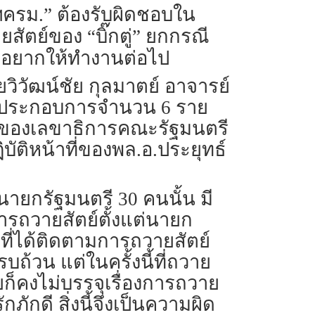
ฯครม.” ต้องรับผิดชอบใน
ัตย์ของ “บิ๊กตู่” ยกกรณี
ึงอยากให้ทำงานต่อไป
ายวิวัฒน์ชัย กุลมาตย์ อาจารย์
ู้ประกอบการจำนวน 6 ราย
ที่ของเลขาธิการคณะรัฐมนตรี
ติหน้าที่ของพล.อ.ประยุทธ์
ีนายกรัฐมนตรี 30 คนนั้น มี
ีการถวายสัตย์ตั้งแต่นายก
าที่ได้ติดตามการถวายสัตย์
บถ้วน แต่ในครั้งนี้ที่ถวาย
ยก็คงไม่บรรจุเรื่องการถวาย
ภักดี สิ่งนี้จึงเป็นความผิด