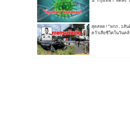
นี้“กรุงเทพฯ”ลดลง“
สุดสลด!“ผกก.1สันต
คว่ำเสียชีวิตในวันคล