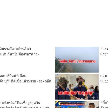
งินรางวัล10ล้านโชว์
“กรม
แทนกัน”ไม่ต้องรอ“ศาล-
แรง“
เตอร์ใหม่”เชื่อม
กลุ
บุรี”ติดเชื้อแล้ว5ราย-รอผลอีก
ม.11
ังหวัด”ติดเชื้อสูงสุดวัน
“บิ๊