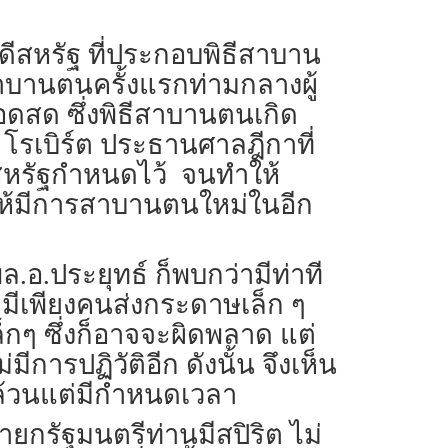
ีสหรัฐ ที่ประกอบพิธีสาบาน
สาบานตนครั้งแรกท่ามกลางผู้
อดสด ซึ่งพิธีสาบานตนเกิด
โรเบิร์ต ประธานศาลฎีกาที่
หรัฐกำหนดไว้ จนทำให้
้มีการสาบานตนใหม่ในอีก
ล.อ.ประยุทธ์ ก็พบกว่ามีท่าที
็มีเพียงคนส่งกระดาษเล็ก ๆ
็กๆ ซึ่งก็อาจจะผิดพลาด แต่
การปฏิวัติอีก ดังนั้น จึงเห็น
ไปล้วนแต่มีกำหนดเวลา
กรัฐมนตรีท่านมีสปิริต ไม่