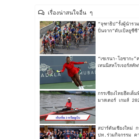
เรื่องน่าสนใจอื่น ๆ
“จุฑาธิป”รั้งผู้นำร
ปั่นจาก“ดับเบิลยูซีซี”
“เซเรนา-โอซากะ”คว
เทนนิสหโรเจอร์สคัพ
กรรเชียงไทยฮึดเต็มท
มาสเตอร์ เกมส์ 202
สปาร์ตันเชียงใหม่ 
ปท.ร่วมกิจกรรม คา