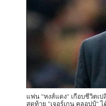
แฟน "หงส์แดง" เกือบชีวิตเปล
สุดท้าย "เจอร์เกน คลอปป์" ไ