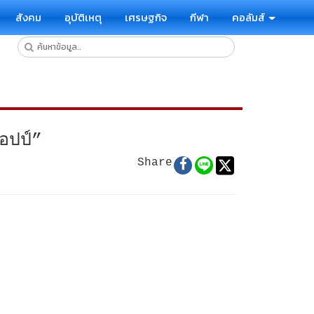
สังคม
อุบัติเหตุ
เศรษฐกิจ
กีฬา
คอลัมส์
ลอปป์”
Share