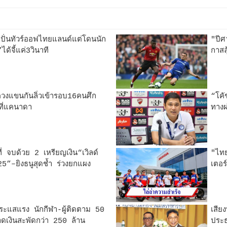
วมปั่นทัวร์ออฟไทยแลนด์แต่โดนนัก
"ปีศ
ได้จี้แค่3วินาที
กาสล
งแขนกันลิ่วเข้ารอบ16คนศึก
“โคั
ที่แคนาดา
ทางผ
ี่ จบด้วย 2 เหรียญเงิน“เวิลด์
"ไทย
5”–ยิงธนูสุดช้ำ ร่วงยกแผง
เตอร
กระแสแรง นักกีฬา-ผู้ติดตาม 50
เสียง
ดเงินสะพัดกว่า 250 ล้าน
ประธ