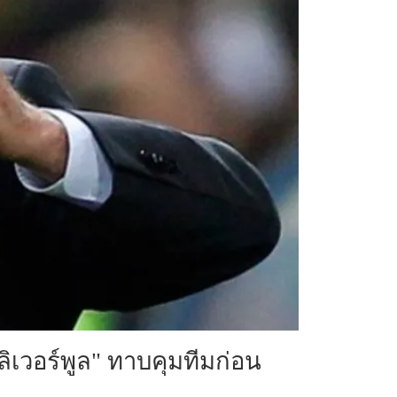
ลิเวอร์พูล" ทาบคุมทีมก่อน