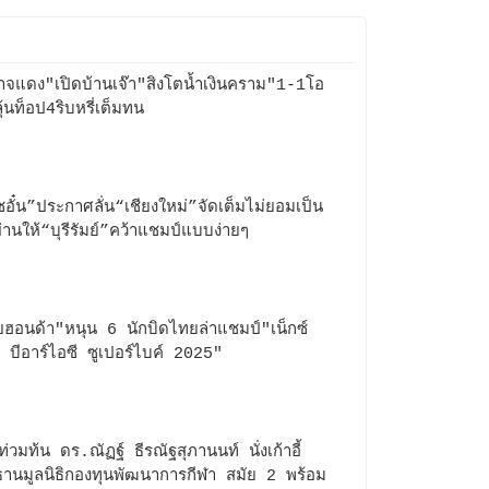
าจแดง"เปิดบ้านเจ๊า"สิงโตน้ำเงินคราม"1-1โอ
ุ้นท็อป4ริบหรี่เต็มทน
ชอั๋น”ประกาศลั่น“เชียงใหม่”จัดเต็มไม่ยอมเป็น
่านให้“บุรีรัมย์”คว้าแชมป์แบบง่ายๆ
ฮอนด้า"หนุน 6 นักบิดไทยล่าแชมป์"เน็กซ์
์ บีอาร์ไอซี ซูเปอร์ไบค์ 2025"
ท่วมท้น ดร.ณัฏฐ์ ธีรณัฐสุภานนท์ นั่งเก้าอี้
านมูลนิธิกองทุนพัฒนาการกีฬา สมัย 2 พร้อม