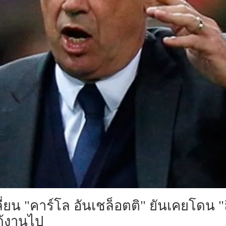
ี่ยน "คาร์โล อันเชล็อตติ" ยันเคยโดน "
ด้งานไป