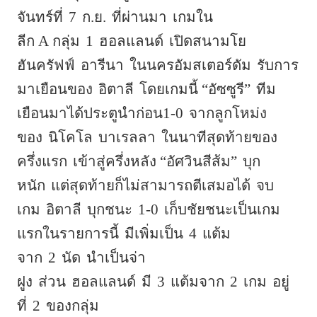
จันทร์ที่
7
ก.ย.
ที่ผ่านมา
เกมใน
ลีก A กลุ่ม
1
ฮอลแลนด์
เปิดสนามโย
ฮันครัฟฟ์
อารีนา
ในนครอัมสเตอร์ดัม
รับการ
มาเยือนของ
อิตาลี
โดยเกมนี้ “อัซซูรี”
ทีม
เยือนมาได้ประตูนำก่อน1-0
จากลูกโหม่ง
ของ
นิโคโล
บาเรลลา
ในนาทีสุดท้ายของ
ครึ่งแรก
เข้าสู่ครึ่งหลัง “อัศวินสีส้ม”
บุก
หนัก
แต่สุดท้ายก็ไม่สามารถตีเสมอได้
จบ
เกม
อิตาลี
บุกชนะ
1-0
เก็บชัยชนะเป็นเกม
แรกในรายการนี้
มีเพิ่มเป็น
4
แต้ม
จาก
2
นัด
นำเป็นจ่า
ฝูง
ส่วน
ฮอลแลนด์
มี
3
แต้มจาก
2
เกม
อยู่
ที่
2
ของกลุ่ม