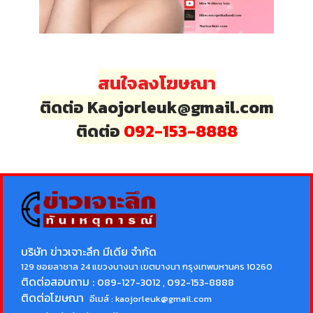
สนใจลงโฆษณา
ติดต่อ Kaojorleuk@gmail.com
ติดต่อ
092-153-8888
บริษัท ข่าวเจาะลึก มีเดีย จำกัด
129 ซอยลาซาล 24 แขวงบางนา เขตบางนา กรุงเทพมหานคร 10260
ติดต่อสอบถาม :
089-127-3012 , 092-153-8888
ติดต่อโฆษณา
อีเมล์ :
kaojorleuk@gmail.com