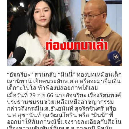
“อัจฉริยะ” สวนกลับ “มินนี่” ท่องบทเหมือนเด็ก
เล่านิทาน เย้ยคนระดับพ.ต.อ.หรือจะมายืมเงิน
เด็กกะโปโล ท้าฟ้องปล่อยภาพได้เลย
เมื่อวันที่ 29 ก.ย.66 นายอัจฉริยะ เรืองรัตนพงศ์
ประธานชมรมช่วยเหลือเหยื่ออาชญากรรม
กล่าวถึงกรณีน.ส.ธันยนันท์ สุจริตชินศรี หรือ
น.ส.สุชานันท์ กุลวัฒนโยธิน หรือ “มินนี่” ที่
ออกมาให้สัมภาษณ์ชี้แจงรายละเอียดกับสื่อใน
เรื่องความสัมพันธ์กับพ.ต.อ.ภาคภูมิ พิสมัย