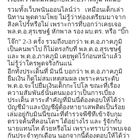
รวมทั้งเว็บพนันออนไลน์ว่า
เหมือนเด็กเล่า
นิทาน พูดตามโพย ไม่รู้ว่าท่องเตรียมมาจาก
สิงคโปร์หรือไม่ เพราะการที่บอกว่าเคยเจอ
พล.ต.อ.สุรเชษฐ์ หักพาล รอง ผบ.ตร. หรือ “บิ๊ก
โจ๊ก” 2-3 ครั้ง รวมถึงบอกว่า พ.ต.อ.ภาคภูมิ
เป็นคนพาไป ก็ไม่ตรงกับที่ พล.ต.อ.สุรเชษฐ์
และ พ.ต.อ.ภาคภูมิ เคยพูดไว้ก่อนหน้าแล้ว
ไม่รู้ว่าใครพูดจริงกันแน่
อีกทั้งประเด็นที่ มินนี่ บอกว่า พ.ต.อ.ภาคภูมิ
ยืมเงิน ก็ดูไม่สมเหตุสมผล เพราะคนระดับ
พ.ต.อ.จะไปยืมเงินเด็กกะโปโล ขณะที่เรื่อง
ความสัมพันธ์นั้นตนมองว่าเป็นการเบี่ยง
ประเด็น สาระสำคัญที่มินนี่ต้องตอบให้ได้ว่า
บัญชีม้าและบัญชีผู้ต้องหายาเสพติดเป็นร้อย
เล่มอยู่กับมินนี่ขณะที่ตำรวจพีซีทีเข้าจับกุม
ตรวจค้นที่คอนโดฯ ได้อย่างไร และ รู้จักกับ
นายแทนไท ด้วยหรือไม่ เพราะทราบว่าพบเจอ
กันประจำทุกเดือน นอกจากนี้ต้องตอบให้ได้ว่า