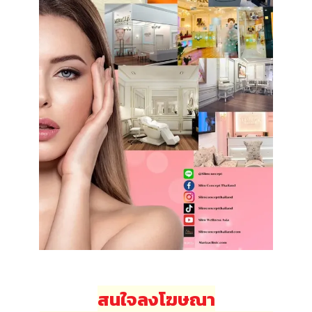
สนใจลงโฆษณา