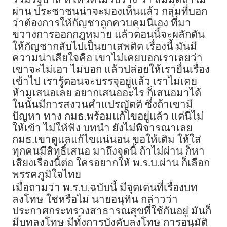
ผ่าน ประชาชนน่าจะมองเห็นแล้ว กลุ่มที่บอก
ว่าต้องการให้กัญชาถูกควบคุมนี่เอง ที่มา
ขวางการออกกฎหมาย แล้วตอนนี้จะผลักดัน
ให้กัญชากลับไปเป็นยาเสพติด เรื่องนี้ มันมี
ความน่าเสียใจคือ เขาไม่เคยบอกเราเลยว่า
เขาจะไม่เอา ไม่บอก แล้วปล่อยให้เรายื่นเรื่อง
เข้าไป เรารู้ตอนจะบรรจุอยู่แล้ว เราไม่เคย
ห้ามเสนอเลย อยากเสนออะไร ก็เสนอมาได้
ในนั้นมีการสงวนคำแปรญัตติ ซึ่งถ้าเขามี
ปัญหา ทาง กมธ.พร้อมแก้ไขอยู่แล้ว แต่นี่ไม่
ให้เข้า ไม่ให้ฟัง บทนำ ยังไม่พิจารณาเลย
กมธ.เขาดูแลแก้ไขแน่นอน ขอให้เติม ให้ใส่
ทุกคนมีสิทธิ์เสนอ มาถึงจุดนี้ ถ้าไม่ผ่าน ก็หา
เสียงเรื่องนี้ต่อ ใครอยากให้ พ.ร.บ.ผ่าน ก็เลือก
พรรคภูมิใจไทย
เมื่อถามว่า พ.ร.บ.ฉบับนี้ มีจุดเด่นที่เรื่องบท
ลงโทษ ใช่หรือไม่ นายอนุทิน กล่าวว่า
ประกาศกระทรวงสาธารณสุขที่ใช้กันอยู่ มันก็
มีบทลงโทษ มีทั้งการบังคับลงโทษ การอนุมัติ