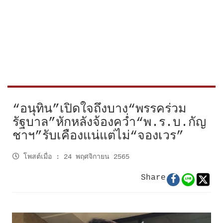
“อนุทิน”เปิดใจถึงบาง“พรรคร่วม
รัฐบาล”หักหลังจ้องคว่ำ“พ.ร.บ.กัญ
ชาฯ”รับเคืองแน่แต่ไม่“จองเวร”
โพสต์เมื่อ
:
24 พฤศจิกายน 2565
Share