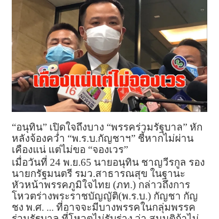
“อนุทิน” เปิดใจถึงบาง “พรรคร่วมรัฐบาล” หัก
หลังจ้องคว่ำ “พ.ร.บ.กัญชาฯ” ชี้หากไม่ผ่าน
เคืองแน่ แต่ไม่ขอ “จองเวร”
เมื่อวันที่ 24 พ.ย.65 นายอนุทิน ชาญวีรกูล รอง
นายกรัฐมนตรี รมว.สาธารณสุข ในฐานะ
หัวหน้าพรรคภูมิใจไทย (ภท.) กล่าวถึงการ
โหวตร่างพระราชบัญญัติ(พ.ร.บ.) กัญชา กัญ
ชง พ.ศ. ... ที่อาจจะมีบางพรรคในกลุ่มพรรค
ร่วมรัฐบาล ที่โหวตไม่รับร่าง ว่า สมมุติถ้าไม่