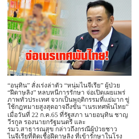
“อนุทิน” สั่งเร่งล่าตัว “หนุ่มไนจีเรีย” ผู้ป่วย
“ฝีดาษลิง” หลบหนีการรักษา จ่อเปิดเผยแพร่
ภาพทั่วประเทศ จวกเป็นพฤติกรรมที่แย่มาก ขู่
ใช้กฎหมายสูงสุดอาจถึงขั้น “เนรเทศพ้นไทย”
เมื่อวันที่ 22 ก.ค.65 ที่รัฐสภา นายอนุทิน ชาญ
วีรกูล รองนายกรัฐมนตรี และ
รมว.สาธารณสุข กล่าวถึงกรณีผู้ป่วยชาว
ไนจีเรียที่ติดเชื้อฝีดาษลิง ที่เข้ารักษาในโรง