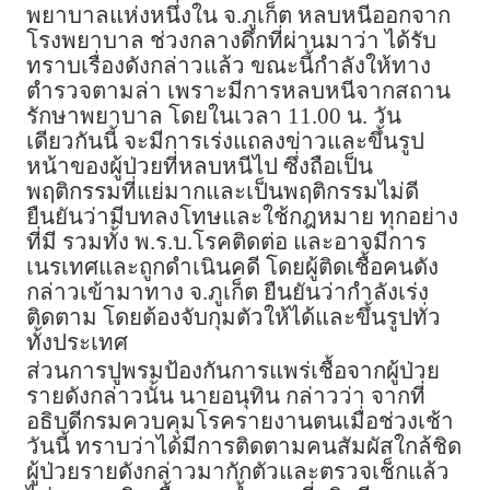
พยาบาลแห่งหนึ่งใน จ.ภูเก็ต หลบหนีออกจาก
โรงพยาบาล ช่วงกลางดึกที่ผ่านมาว่า ได้รับ
ทราบเรื่องดังกล่าวแล้ว ขณะนี้กำลังให้ทาง
ตำรวจตามล่า เพราะมีการหลบหนีจากสถาน
รักษาพยาบาล โดยในเวลา 11.00 น. วัน
เดียวกันนี้ จะมีการเร่งแถลงข่าวและขึ้นรูป
หน้าของผู้ป่วยที่หลบหนีไป ซึ่งถือเป็น
พฤติกรรมที่แย่มากและเป็นพฤติกรรมไม่ดี
ยืนยันว่ามีบทลงโทษและใช้กฎหมาย ทุกอย่าง
ที่มี รวมทั้ง พ.ร.บ.โรคติดต่อ และอาจมีการ
เนรเทศและถูกดำเนินคดี โดยผู้ติดเชื้อคนดัง
กล่าวเข้ามาทาง จ.ภูเก็ต ยืนยันว่ากำลังเร่ง
ติดตาม โดยต้องจับกุมตัวให้ได้และขึ้นรูปทั่ว
ทั้งประเทศ
ส่วนการปูพรมป้องกันการแพร่เชื้อจากผู้ป่วย
รายดังกล่าวนั้น นายอนุทิน กล่าวว่า จากที่
อธิบดีกรมควบคุมโรครายงานตนเมื่อช่วงเช้า
วันนี้ ทราบว่าได้มีการติดตามคนสัมผัสใกล้ชิด
ผู้ป่วยรายดังกล่าวมากักตัวและตรวจเช็กแล้ว