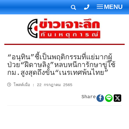
MENU
T
o
g
g
l
e
n
“อนุทิน”ชี้เป็นพฤติกรรมที่แย่มากผู้
a
ป่วย“ฝีดาษลิง”หลบหนีการักษาขู่ใช้
v
กม.สูงสุดถึงขั้น“เนรเทศพ้นไทย”
i
g
โพสต์เมื่อ
:
22 กรกฎาคม 2565
a
t
Share
i
o
n