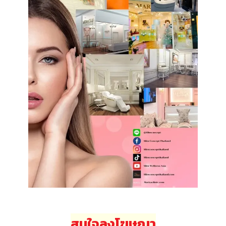
สนใจลงโฆษณา