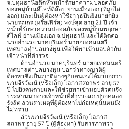
จ.ปทุมธานีอดีตหัวหน้ารักษาความปลอดภัย
ของหมู่บ้านดีไลท์ดีล๊อป ย่านเมืองเอก (ที่ถูกไล่
ออก) และเป็นผู้ต้องหาใช้อาวุธปืนยิงนายกยิง
นายรณกร (หรือเฟิร์ส) พงษ์สุด อายุ 21 ปี เจ้า
หน้าที่รักษาความปลอดภัยของหมู่บ้านพฤกษา
ดีไลฟ์ ย่านเมืองเอก จ.ปทุมธานี และได้ติดต่อ
นายอำนวย นาคบุรินทร์ นายกเทศมนตรี
เทศบาลตำบลบางพูน เพื่อให้พาเข้ามอบตัวกับ
เจ้าหน้าที่ตำรวจ
ด้านอำนวย นาคบุรินทร์ นายกเทศมนตรี
เทศบาลตำบลบางพูน บอกว่าทางญาติผู้
ต้องหาซึ่งเป็นญาติห่างๆกับตนเองได้มาบอกว่า
นายจีรวัฒน์ (หรือเล็ก) โอภาสสถาพร อายุ 57
ปี ไปยิงคนตายและให้ช่วยพาเข้ามอบตัวตนจึง
ประสานมาทางเจ้าหน้าที่ตำรวจสภ.ปากคลอง
รังสิต ส่วนสาเหตุที่ผู้ต้องหาไปก่อเหตุนั้นตนยัง
ไม่ทราบ
ส่วนนายจีรวัฒน์ (หรือเล็ก) โอภาส
สถาพร อายุ 57 ปี (ผู้ต้องหา) รับสารภาพว่า