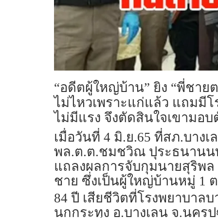
“อดีตผู้ใหญ่บ้าน” ยิง “พี
ไม่ไหวเพราะแก่แล้ว แถมมีโร
ไม่มีแรง จึงตัดสินใจเขามอบต
เมื่อวันที่ 4 มิ.ย.65 ที่สภ.
พล.ต.ต.ชมชวิณ ปุระธนานนท
แถลงผลการจับกุมนายสุริพล ศรี
ชาย ซึ่งเป็นผู้ใหญ่บ้านหมู่ 
84 ปี เสียชีวิตที่โรงพยาบา
นกกระทุง อ.บางเลน จ.นครปฐม 