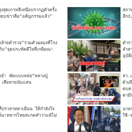
ูงสุดเกาหลีเหนือปรากฏตัวครั้ง
สถาน
ยบข่าวลือ“อสัญกรรมแล้ว”
อีก3
คล้ายตำรวจ”รวมตัวฉลองที่โรง
ตำรว
ำกับ”จุดประทัดดีใจที่เกษียณ!
ลำสา
อุบัต
รัมย์! พัดแบบหล่อ"หลวงปู่
สว.แ
น เสียหายนับแสน
ผัวเ
ตบตา
ตามี
ที่ปราสาทตาเมือน ให้กำลังใจ
นายก
ั่น!ทหารไทยสะกดคำว่าแพ้ไม่
ใช้-