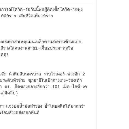
การณ์โควิด-19วันนี้พบผู้ติดเชื้อโควิด-19พุ่ง
,000ราย-เสียชีวิตเพิ่ม19ราย
จเร่งหาสาเหตุแผ่นเหล็กคานสะพานข้ามแยก
ลีร่วงใส่คนงานตาย1-เจ็บ2ประมาทหรือ
ิเหตุ!
จ๊ะ นำทีมสืบนครบาล รวบไรเดอร์-พ่วงอีก 2
มียระดับหัวจ่าย ซุกยาอีในเป้ากางเกง-รองเท้า
 ตร. ยึดของกลางอีกกว่า 101 เม็ด-ไอซ์-เค
น(มีคลิป)
ฯ แจงปมน้ำมันสำรอง ย้ำไทยผลิตได้มากกว่า
พร้อมสั่งงดส่งออกทันที