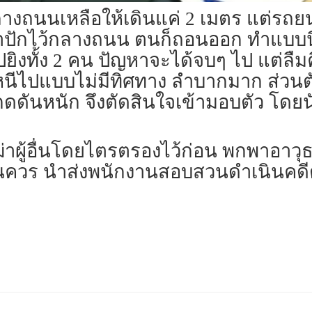
างถนนเหลือให้เดินแค่ 2 เมตร แต่รถยน
าปักไว้กลางถนน ตนก็ถอนออก ทำแบบนี้
ยิงทั้ง 2 คน ปัญหาจะได้จบๆ ไป แต่ลืม
หนีไปแบบไม่มีทิศทาง ลำบากมาก ส่วนต
็กดดันหนัก จึงตัดสินใจเข้ามอบตัว โด
ฆ่าผู้อื่นโดยไตรตรองไว้ก่อน พกพาอาวุธ
ันควร นำส่งพนักงานสอบสวนดำเนินคด