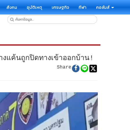
สังคม
อุบัติเหตุ
เศรษฐกิจ
กีฬา
คอลัมส์
างแค้นถูกปิดทางเข้าออกบ้าน!
Share