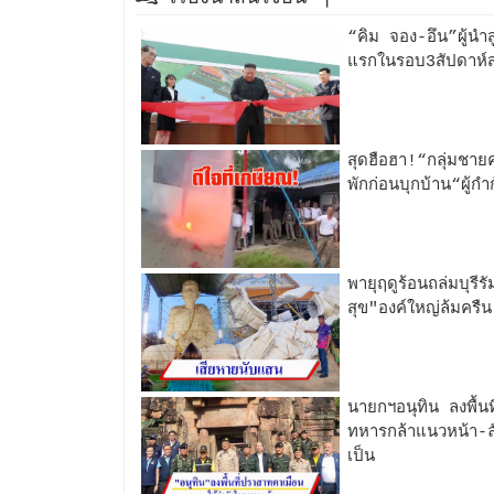
“คิม จอง-อึน”ผู้นำส
แรกในรอบ3สัปดาห์ส
สุดฮือฮา!“กลุ่มชาย
พักก่อนบุกบ้าน“ผู้ก
พายุฤดูร้อนถล่มบุรี
สุข"องค์ใหญ่ล้มครื
นายกฯอนุทิน ลงพื้น
ทหารกล้าแนวหน้า-ล
เป็น