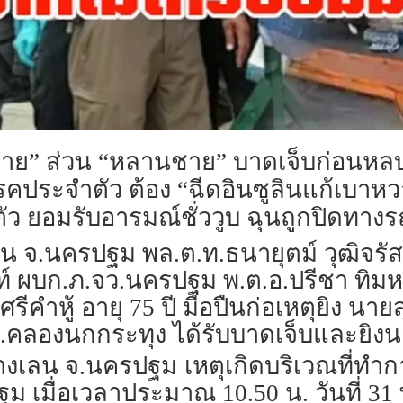
่ชายตาย” ส่วน “หลานชาย” บาดเจ็บก่อน
คประจำตัว ต้อง “ฉีดอินซูลินแก้เบาหวา
ัว ยอมรับอารมณ์ชั่ววูบ ฉุนถูกปิดทางร
บางเลน จ.นครปฐม พล.ต.ท.ธนายุตม์ วุฒิจร
์ ผบก.ภ.จว.นครปฐม พ.ต.อ.ปรีชา ทิมห
คำหู้ อายุ 75 ปี มือปืนก่อเหตุยิง นายส
1 ต.คลองนกกระทุง ได้รับบาดเจ็บและยิงนา
ลบางเลน จ.นครปฐม
เหตุเกิดบริเวณที่ทำก
เมื่อเวลาประมาณ 10.50 น. วันที่ 31 พ.