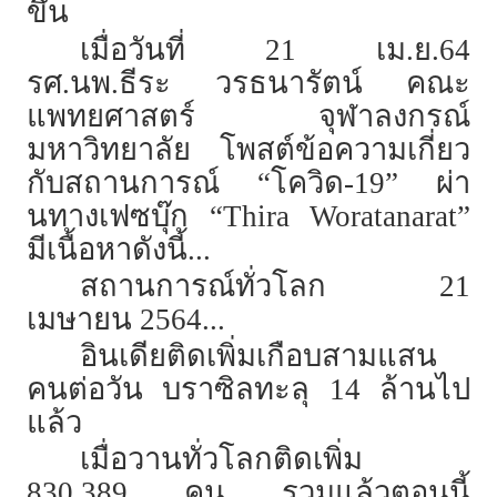
ขึ้น
เมื่อวันที่ 21 เม.ย.64
รศ.นพ.ธีระ วรธนารัตน์ คณะ
แพทยศาสตร์ จุฬาลงกรณ์
มหาวิทยาลัย โพสต์ข้อความเกี่ยว
กับสถานการณ์ “โควิด-19” ผ่า
นทางเฟซบุ๊ก “Thira Woratanarat”
มีเนื้อหาดังนี้...
สถานการณ์ทั่วโลก 21
เมษายน 2564...
อินเดียติดเพิ่มเกือบสามแสน
คนต่อวัน บราซิลทะลุ 14 ล้านไป
แล้ว
เมื่อวานทั่วโลกติดเพิ่ม
830,389 คน รวมแล้วตอนนี้