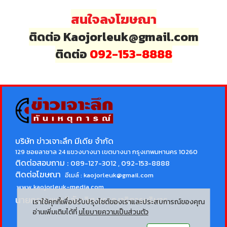
สนใจลงโฆษณา
ติดต่อ Kaojorleuk@gmail.com
ติดต่อ
092-153-8888
บริษัท ข่าวเจาะลึก มีเดีย จำกัด
129 ซอยลาซาล 24 แขวงบางนา เขตบางนา กรุงเทพมหานคร 10260
ติดต่อสอบถาม :
089-127-3012 , 092-153-8888
ติดต่อโฆษณา
อีเมล์ :
kaojorleuk@gmail.com
www.kaojorleuk-media.com
นายกรธนพล วิลัยเลิศ
บรรณาธิการบริหาร
เราใช้คุกกี้เพื่อปรับปรุงไซต์ของเราและประสบการณ์ของคุณ
อ่านเพิ่มเติมได้ที่
นโยบายความเป็นส่วนตัว