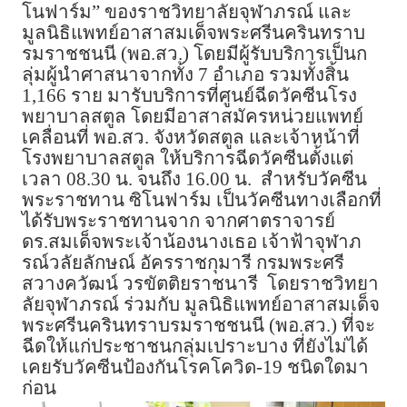
โนฟาร์ม” ของราชวิทยาลัยจุฬาภรณ์ และ
มูลนิธิแพทย์อาสาสมเด็จพระศรีนครินทราบ
รมราชชนนี (พอ.สว.) โดยมีผู้รับบริการเป็นก
ลุ่มผู้นำศาสนาจากทั้ง 7 อำเภอ รวมทั้งสิ้น
1,166 ราย มารับบริการที่ศูนย์ฉีดวัคซีนโรง
พยาบาลสตูล โดยมีอาสาสมัครหน่วยแพทย์
เคลื่อนที่ พอ.สว. จังหวัดสตูล และเจ้าหน้าที่
โรงพยาบาลสตูล ให้บริการฉีดวัคซีนตั้งแต่
เวลา 08.30 น. จนถึง 16.00 น. สำหรับวัคซีน
พระราชทาน ซิโนฟาร์ม เป็นวัคซีนทางเลือกที่
ได้รับพระราชทานจาก จากศาตราจารย์
ดร.สมเด็จพระเจ้าน้องนางเธอ เจ้าฟ้าจุฬาภ
รณ์วลัยลักษณ์ อัครราชกุมารี กรมพระศรี
สวางควัฒน์ วรขัตติยราชนารี โดยราชวิทยา
ลัยจุฬาภรณ์ ร่วมกับ มูลนิธิแพทย์อาสาสมเด็จ
พระศรีนครินทราบรมราชชนนี (พอ.สว.) ที่จะ
ฉีดให้แก่ประชาชนกลุ่มเปราะบาง ที่ยังไม่ได้
เคยรับวัคซีนป้องกันโรคโควิด-19 ชนิดใดมา
ก่อน