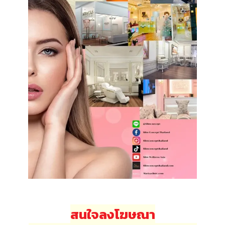
สนใจลงโฆษณา