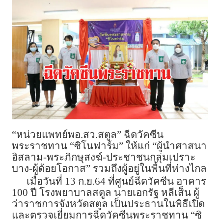
“หน่วยแพทย์พอ.สว.สตูล” ฉีดวัคซีน
พระราชทาน “ซิโนฟาร์ม” ให้แก่ “ผู้นำศาสนา
อิสลาม-พระภิกษุสงฆ์-ประชาชนกลุ่มเปราะ
บาง-ผู้ด้อยโอกาส” รวมถึงผู้อยู่ในพื้นที่ห่างไกล
เมื่อวันที่ 13 ก.ย.64 ที่ศูนย์ฉีดวัคซีน อาคาร
100 ปี โรงพยาบาลสตูล นายเอกรัฐ หลีเส็น ผู้
ว่าราชการจังหวัดสตูล เป็นประธานในพิธีเปิด
และตรวจเยี่ยมการฉีดวัคซีนพระราชทาน “ซิ