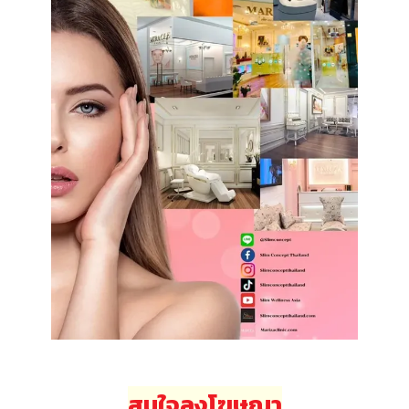
สนใจลงโฆษณา