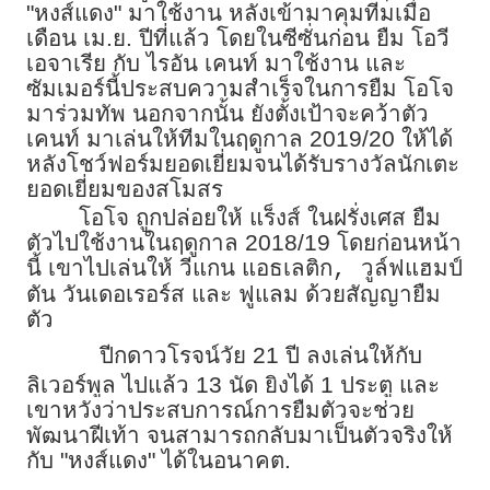
"หงส์แดง" มาใช้งาน หลังเข้ามาคุมทีมเมื่อ
เดือน เม.ย. ปีที่แล้ว โดยในซีซั่นก่อน ยืม โอวี
เอจาเรีย กับ ไรอัน เคนท์ มาใช้งาน และ
ซัมเมอร์นี้ประสบความสำเร็จในการยืม โอโจ
มาร่วมทัพ นอกจากนั้น ยังตั้งเป้าจะคว้าตัว
เคนท์ มาเล่นให้ทีมในฤดูกาล 2019/20 ให้ได้
หลังโชว์ฟอร์มยอดเยี่ยมจนได้รับรางวัลนักเตะ
ยอดเยี่ยมของสโมสร
โอโจ ถูกปล่อยให้ แร็งส์ ในฝรั่งเศส ยืม
ตัวไปใช้งานในฤดูกาล 2018/19 โดยก่อนหน้า
นี้ เขาไปเล่นให้ วีแกน แอธเลติก
วูล์ฟแฮมป์
,
ตัน วันเดอเรอร์ส และ ฟูแลม ด้วยสัญญายืม
ตัว
ปีกดาวโรจน์วัย 21 ปี ลงเล่นให้กับ
ลิเวอร์พูล ไปแล้ว 13 นัด ยิงได้ 1 ประตู และ
เขาหวังว่าประสบการณ์การยืมตัวจะช่วย
พัฒนาฝีเท้า จนสามารถกลับมาเป็นตัวจริงให้
กับ "หงส์แดง" ได้ในอนาคต.